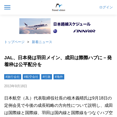
ログイン
トップページ
新着ニュース
JAL、日本発は羽田メイン、成田は際際ハブに－発
着枠は公平配分を
#旅行会社
#航空会社
#行政
#海外
2013年9月18日
日本航空（JL）代表取締役社長の植木義晴氏は9月18日の
定例会見で今後の成長戦略の方向性について説明し、成田
は国際線と国際線、羽田は国内線と国際線をつなぐハブ空