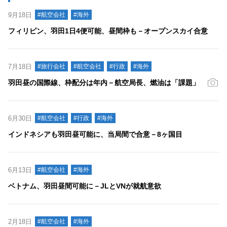
9月18日
#航空会社
#海外
フィリピン、羽田1日4便可能、昼間枠も－オープンスカイ合意
7月18日
#旅行会社
#航空会社
#行政
#海外
羽田昼の国際線、枠配分は年内－航空局長、燃油は「課題」
6月30日
#航空会社
#行政
#海外
インドネシアも羽田昼可能に、当局間で合意－8ヶ国目
6月13日
#航空会社
#海外
ベトナム、羽田昼間可能に－JLとVNが就航意欲
2月18日
#航空会社
#海外