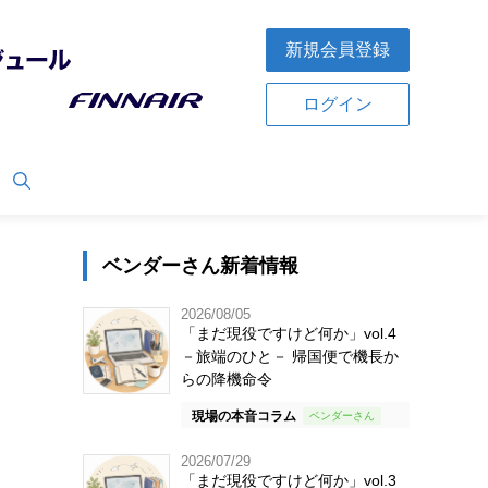
新規会員登録
ログイン
ベンダーさん新着情報
2026/08/05
「まだ現役ですけど何か」vol.4
－旅端のひと－ 帰国便で機長か
らの降機命令
現場の本音コラム
2026/07/29
「まだ現役ですけど何か」vol.3