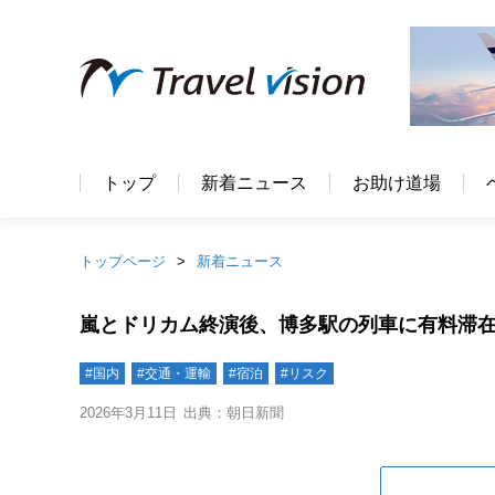
トップ
新着ニュース
お助け道場
トップページ
新着ニュース
嵐とドリカム終演後、博多駅の列車に有料滞在
#国内
#交通・運輸
#宿泊
#リスク
2026年3月11日
出典：朝日新聞