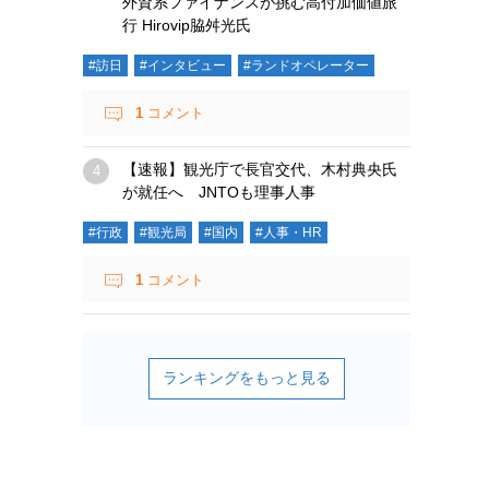
外資系ファイナンスが挑む高付加価値旅
行 Hirovip脇舛光氏
#訪日
#インタビュー
#ランドオペレーター
1
コメント
【速報】観光庁で長官交代、木村典央氏
が就任へ JNTOも理事人事
#行政
#観光局
#国内
#人事・HR
1
コメント