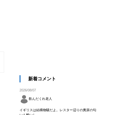
新着コメント
2026/08/07
飲んだくれ老人
イギリスは結構物騒だよ。レスター辺りの糞尿の匂
いも酷いし。