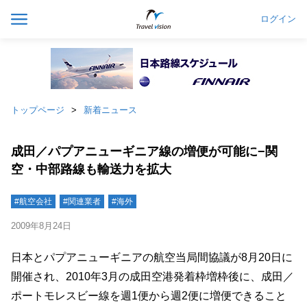
ログイン
トップページ
新着ニュース
成田／パプアニューギニア線の増便が可能に−関
空・中部路線も輸送力を拡大
#航空会社
#関連業者
#海外
2009年8月24日
日本とパプアニューギニアの航空当局間協議が8月20日に
開催され、2010年3月の成田空港発着枠増枠後に、成田／
ポートモレスビー線を週1便から週2便に増便できること