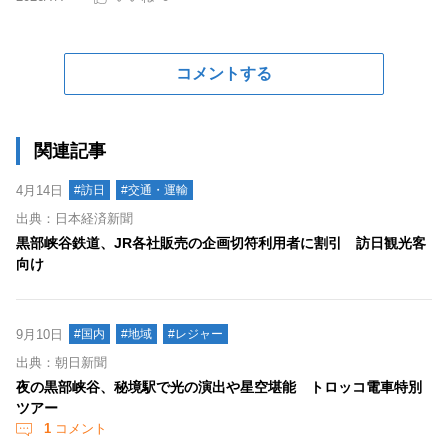
コメントする
関連記事
4月14日
#訪日
#交通・運輸
出典：日本経済新聞
黒部峡谷鉄道、JR各社販売の企画切符利用者に割引 訪日観光客
向け
9月10日
#国内
#地域
#レジャー
出典：朝日新聞
夜の黒部峡谷、秘境駅で光の演出や星空堪能 トロッコ電車特別
ツアー
1
コメント