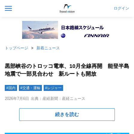
ログイン
トップページ
新着ニュース
黒部峡谷のトロッコ電車、10月全線再開 能登半島
地震で一部見合わせ 新ルートも開放
#国内
#交通・運輸
#レジャー
2026年7月6日
出典：産経新聞：産経ニュース
続きを読む