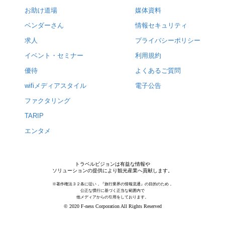
お助け道場
媒体資料
ベンダーさん
情報セキュリティ
求人
プライバシーポリシー
イベント・セミナー
利用規約
優待
よくあるご質問
wifiメディアスタイル
電子公告
ファクタリング
TARIP
エンタメ
トラベルビジョンは有益な情報や
ソリューションの提供により観光産業へ貢献します。
※著作権法３２条に従い，『旅行業界の情報流通』の目的のため，
公正な慣行に基づく正当な範囲内で
他メディアからの引用をしております。
© 2020 F-ness Corporation All Rights Reserved