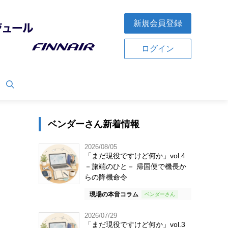
新規会員登録
ログイン
ベンダーさん新着情報
2026/08/05
「まだ現役ですけど何か」vol.4
－旅端のひと－ 帰国便で機長か
らの降機命令
現場の本音コラム
2026/07/29
「まだ現役ですけど何か」vol.3