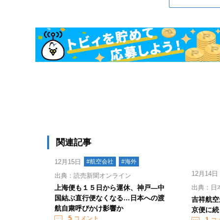
関連記事
12月15日
#航空会社
#海外
12月14日
出典：読売新聞オンライン
上海便も１５日から運休、神戸―中
出典：日
国結ぶ直行便なくなる…日本への渡
吉祥航空
航自粛呼びかけ影響か
京便に続
5
コメント
1
コ