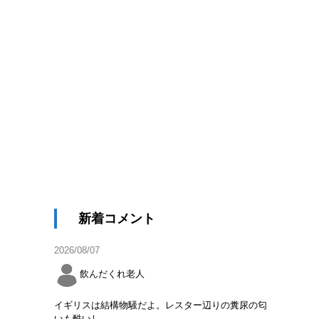
新着コメント
2026/08/07
飲んだくれ老人
イギリスは結構物騒だよ。レスター辺りの糞尿の匂
いも酷いし。