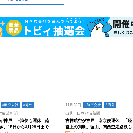
#航空会社
#海外
11月28日
#航空会社
#海外
本経済新聞
出典：日本経済新聞
が神戸―上海便も運休 南
吉祥航空が神戸―南京便運休 「経
き、15日から3月28日まで
営上の判断」理由、関西空港路線も
メント
1
コメント