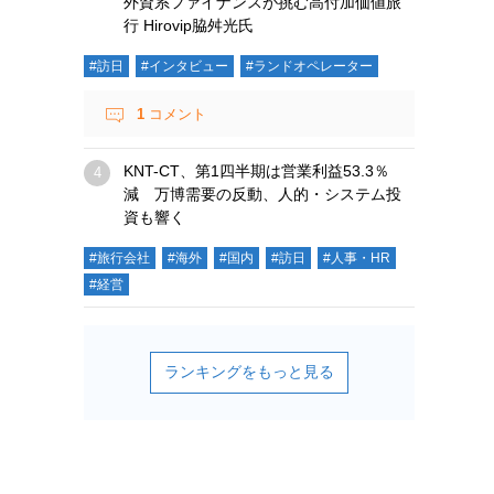
外資系ファイナンスが挑む高付加価値旅
行 Hirovip脇舛光氏
#訪日
#インタビュー
#ランドオペレーター
1
コメント
KNT-CT、第1四半期は営業利益53.3％
減 万博需要の反動、人的・システム投
資も響く
#旅行会社
#海外
#国内
#訪日
#人事・HR
#経営