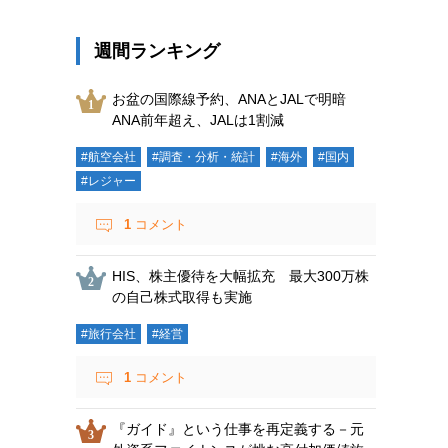
週間ランキング
お盆の国際線予約、ANAとJALで明暗
ANA前年超え、JALは1割減
#航空会社
#調査・分析・統計
#海外
#国内
#レジャー
1
コメント
HIS、株主優待を大幅拡充 最大300万株
の自己株式取得も実施
#旅行会社
#経営
1
コメント
『ガイド』という仕事を再定義する－元