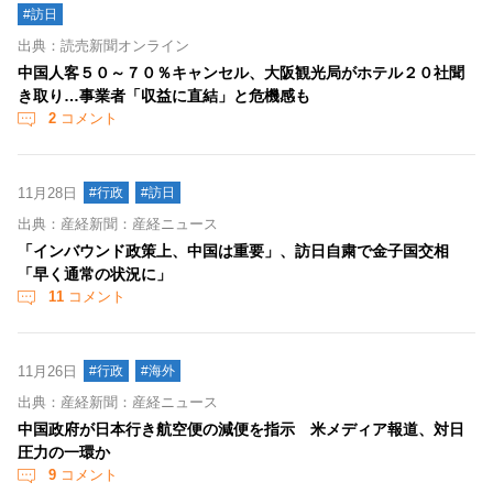
#訪日
出典：読売新聞オンライン
中国人客５０～７０％キャンセル、大阪観光局がホテル２０社聞
き取り…事業者「収益に直結」と危機感も
2
コメント
11月28日
#行政
#訪日
出典：産経新聞：産経ニュース
「インバウンド政策上、中国は重要」、訪日自粛で金子国交相
「早く通常の状況に」
11
コメント
11月26日
#行政
#海外
出典：産経新聞：産経ニュース
中国政府が日本行き航空便の減便を指示 米メディア報道、対日
圧力の一環か
9
コメント