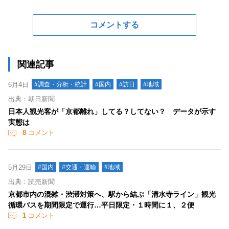
コメントする
関連記事
6月4日
#調査・分析・統計
#国内
#訪日
#地域
出典：朝日新聞
日本人観光客が「京都離れ」してる？してない？ データが示す
実態は
8
コメント
5月29日
#国内
#交通・運輸
#地域
出典：読売新聞
京都市内の混雑・渋滞対策へ、駅から結ぶ「清水寺ライン」観光
循環バスを期間限定で運行…平日限定・１時間に１、２便
1
コメント