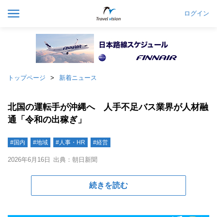
ログイン
トップページ
新着ニュース
北国の運転手が沖縄へ 人手不足バス業界が人材融
通「令和の出稼ぎ」
#国内
#地域
#人事・HR
#経営
2026年6月16日
出典：朝日新聞
続きを読む