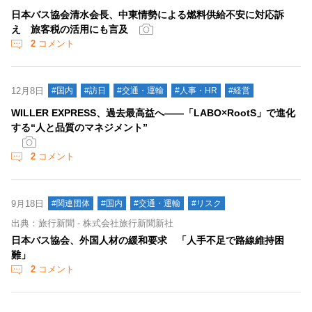
日本バス協会清水会長、中東情勢による燃料供給不安に対応訴
え 旅客税の活用にも言及
2
コメント
12月8日
#国内
#訪日
#交通・運輸
#人事・HR
#経営
WILLER EXPRESS、過去最高益へ――「LABO×RootS」で進化
する“人と品質のマネジメント”
2
コメント
9月18日
#関連団体
#国内
#交通・運輸
#リスク
出典：旅行新聞 - 株式会社旅行新聞新社
日本バス協会、外国人材の緩和要求 「人手不足で路線維持困
難」
2
コメント