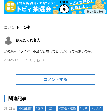
コメント
1件
飲んだくれ老人
どの県もドライバー不足だと思ってるけどそうでも無いのか。
2026/6/17
0
コメントする
関連記事
3月21日
#関連団体
#国内
#訪日
#交通・運輸
#地域
#リスク