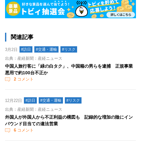
関連記事
3月2日
#訪日
#交通・運輸
#リスク
出典：産経新聞：産経ニュース
中国人旅行客に「緑の白タク」、中国籍の男らを逮捕 正規事業
悪用で約100台不正か
2
コメント
12月22日
#訪日
#交通・運輸
#リスク
出典：産経新聞：産経ニュース
外国人が外国人から不正利益の構図も 記録的な増加の陰にイン
バウンド目当ての違法営業
6
コメント