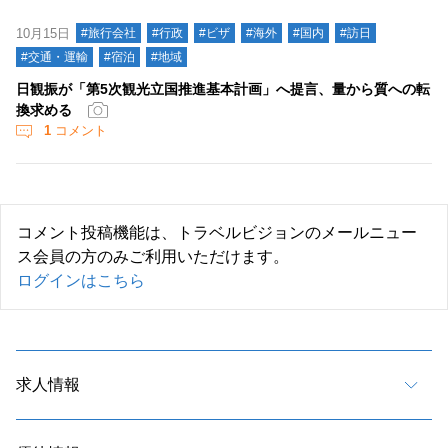
10月15日
#旅行会社
#行政
#ビザ
#海外
#国内
#訪日
#交通・運輸
#宿泊
#地域
日観振が「第5次観光立国推進基本計画」へ提言、量から質への転
換求める
1
コメント
コメント投稿機能は、トラベルビジョンのメールニュー
ス会員の方のみご利用いただけます。
ログインはこちら
求人情報