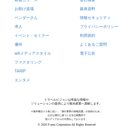
お助け道場
媒体資料
ベンダーさん
情報セキュリティ
求人
プライバシーポリシー
イベント・セミナー
利用規約
優待
よくあるご質問
wifiメディアスタイル
電子公告
ファクタリング
TARIP
エンタメ
トラベルビジョンは有益な情報や
ソリューションの提供により観光産業へ貢献します。
※著作権法３２条に従い，『旅行業界の情報流通』の目的のため，
公正な慣行に基づく正当な範囲内で
他メディアからの引用をしております。
© 2020 F-ness Corporation All Rights Reserved