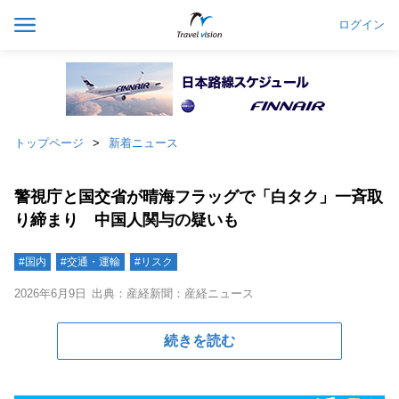
ログイン
トップページ
新着ニュース
警視庁と国交省が晴海フラッグで「白タク」一斉取
り締まり 中国人関与の疑いも
#国内
#交通・運輸
#リスク
2026年6月9日
出典：産経新聞：産経ニュース
続きを読む