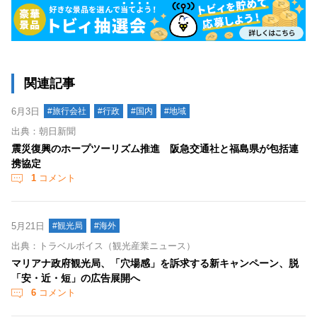
関連記事
6月3日
#旅行会社
#行政
#国内
#地域
出典：朝日新聞
震災復興のホープツーリズム推進 阪急交通社と福島県が包括連
携協定
1
コメント
5月21日
#観光局
#海外
出典：トラベルボイス（観光産業ニュース）
マリアナ政府観光局、「穴場感」を訴求する新キャンペーン、脱
「安・近・短」の広告展開へ
6
コメント