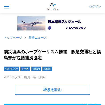
ログイン
トップページ
新着ニュース
震災復興のホープツーリズム推進 阪急交通社と福
島県が包括連携協定
#旅行会社
#行政
#国内
#地域
2025年6月3日
出典：朝日新聞
続きを読む