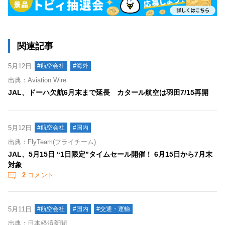
関連記事
5月12日
#航空会社
#海外
出典：Aviation Wire
JAL、ドーハ欠航6月末まで延長 カタール航空は羽田7/15再開
5月12日
#航空会社
#国内
出典：FlyTeam(フライチーム)
JAL、5月15日 “1日限定”タイムセール開催！ 6月15日から7月末
対象
2
コメント
5月11日
#航空会社
#国内
#交通・運輸
出典：日本経済新聞