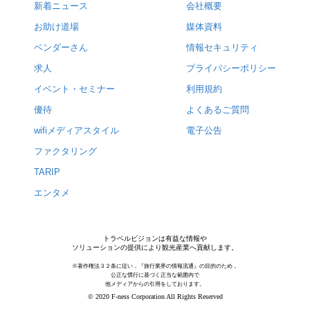
新着ニュース
会社概要
お助け道場
媒体資料
ベンダーさん
情報セキュリティ
求人
プライバシーポリシー
イベント・セミナー
利用規約
優待
よくあるご質問
wifiメディアスタイル
電子公告
ファクタリング
TARIP
エンタメ
トラベルビジョンは有益な情報や
ソリューションの提供により観光産業へ貢献します。
※著作権法３２条に従い，『旅行業界の情報流通』の目的のため，
公正な慣行に基づく正当な範囲内で
他メディアからの引用をしております。
© 2020 F-ness Corporation All Rights Reserved