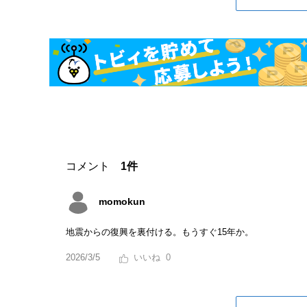
コメント
1件
momokun
地震からの復興を裏付ける。もうすぐ15年か。
2026/3/5
0