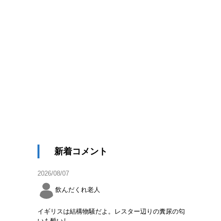
新着コメント
2026/08/07
飲んだくれ老人
イギリスは結構物騒だよ。レスター辺りの糞尿の匂
いも酷いし。