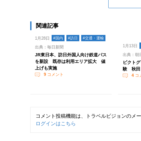
関連記事
1月28日
#国内
#訪日
#交通・運輸
1月13日
出典：毎日新聞
JR東日本、訪日外国人向け鉄道パス
出典：朝
を新設 既存は利用エリア拡大 値
ピクトグ
上げも実施
験 秋田
9
コメント
4
コ
コメント投稿機能は、トラベルビジョンのメ
ログインはこちら