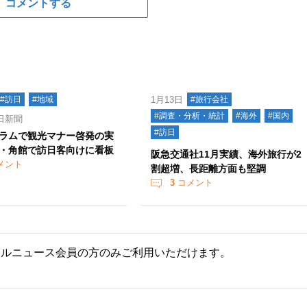
コメントする
#訪日
#地域
1月13日
#旅行会社
#調査・分析・統計
#海外
#国内
日新聞
#訪日
ラムで観光マナー啓発の実
・角館で訪日客向けに看板
阪急交通社11月実績、海外旅行が2
メント
割超増、長距離方面も堅調
3
コメント
ールニュース会員の方のみご利用いただけます。