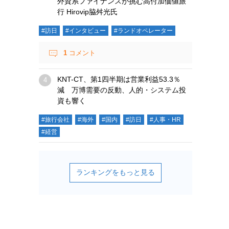
外資系ファイナンスが挑む高付加価値旅
行 Hirovip脇舛光氏
#訪日
#インタビュー
#ランドオペレーター
1
コメント
KNT-CT、第1四半期は営業利益53.3％
減 万博需要の反動、人的・システム投
資も響く
#旅行会社
#海外
#国内
#訪日
#人事・HR
#経営