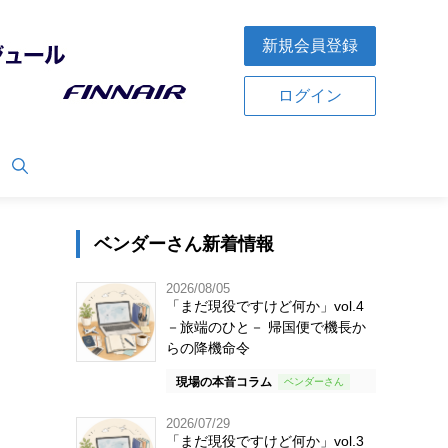
新規会員登録
ログイン
ベンダーさん新着情報
2026/08/05
「まだ現役ですけど何か」vol.4
－旅端のひと－ 帰国便で機長か
らの降機命令
現場の本音コラム
2026/07/29
「まだ現役ですけど何か」vol.3