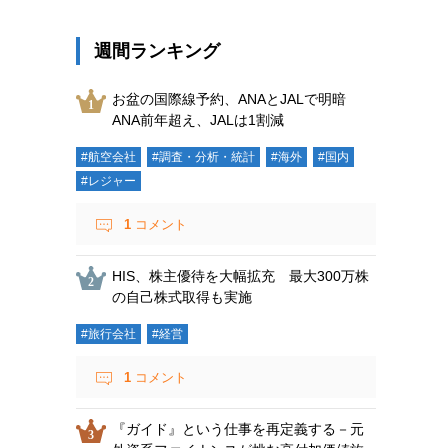
週間ランキング
お盆の国際線予約、ANAとJALで明暗
ANA前年超え、JALは1割減
#航空会社
#調査・分析・統計
#海外
#国内
#レジャー
1
コメント
HIS、株主優待を大幅拡充 最大300万株
の自己株式取得も実施
#旅行会社
#経営
1
コメント
『ガイド』という仕事を再定義する－元