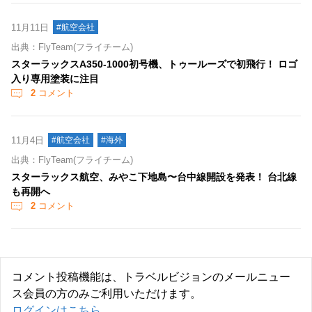
11月11日
#航空会社
出典：FlyTeam(フライチーム)
スターラックスA350-1000初号機、トゥールーズで初飛行！ ロゴ
入り専用塗装に注目
2
コメント
11月4日
#航空会社
#海外
出典：FlyTeam(フライチーム)
スターラックス航空、みやこ下地島〜台中線開設を発表！ 台北線
も再開へ
2
コメント
コメント投稿機能は、トラベルビジョンのメールニュー
ス会員の方のみご利用いただけます。
ログインはこちら