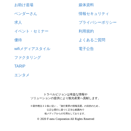
お助け道場
媒体資料
ベンダーさん
情報セキュリティ
求人
プライバシーポリシー
イベント・セミナー
利用規約
優待
よくあるご質問
wifiメディアスタイル
電子公告
ファクタリング
TARIP
エンタメ
トラベルビジョンは有益な情報や
ソリューションの提供により観光産業へ貢献します。
※著作権法３２条に従い，『旅行業界の情報流通』の目的のため，
公正な慣行に基づく正当な範囲内で
他メディアからの引用をしております。
© 2020 F-ness Corporation All Rights Reserved