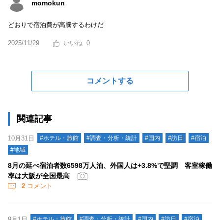
momokun
どおりで宿泊費が高騰するわけだ
2025/11/29
0
コメントする
関連記事
10月31日
#ホテル・旅館
#調査・分析・統計
#国内
#訪日
#宿泊
#地域
8月の延べ宿泊者数6598万人泊、外国人は+3.8%で堅調 客室稼働
率は大阪が全国最高
2
コメント
9月1日
#ホテル・旅館
#調査・分析・統計
#国内
#訪日
#宿泊