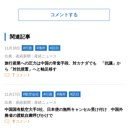
コメントする
関連記事
11月18日
#行政
#海外
#訪日
出典：産経新聞：産経ニュース
旅行産業への圧力は中国の常套手段、対カナダでも 「抗議」か
ら「対抗措置」へと軸足移す
7
コメント
11月17日
#航空会社
#行政
#海外
#訪日
出典：産経新聞：産経ニュース
中国国有航空大手3社、日本便の無料キャンセル受け付け 中国外
務省の渡航自粛呼びかけで
9
コメント