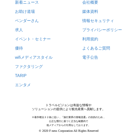
新着ニュース
会社概要
お助け道場
媒体資料
ベンダーさん
情報セキュリティ
求人
プライバシーポリシー
イベント・セミナー
利用規約
優待
よくあるご質問
wifiメディアスタイル
電子公告
ファクタリング
TARIP
エンタメ
トラベルビジョンは有益な情報や
ソリューションの提供により観光産業へ貢献します。
※著作権法３２条に従い，『旅行業界の情報流通』の目的のため，
公正な慣行に基づく正当な範囲内で
他メディアからの引用をしております。
© 2020 F-ness Corporation All Rights Reserved