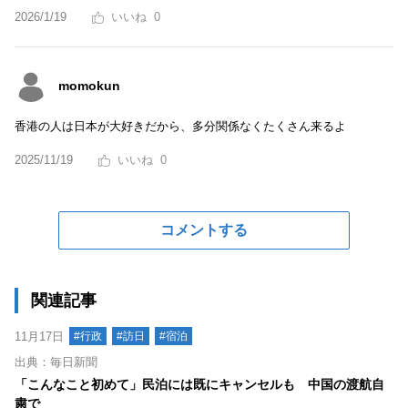
2026/1/19
0
momokun
香港の人は日本が大好きだから、多分関係なくたくさん来るよ
2025/11/19
0
コメントする
関連記事
11月17日
#行政
#訪日
#宿泊
出典：毎日新聞
「こんなこと初めて」民泊には既にキャンセルも 中国の渡航自
粛で