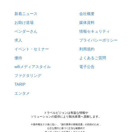
新着ニュース
会社概要
お助け道場
媒体資料
ベンダーさん
情報セキュリティ
求人
プライバシーポリシー
イベント・セミナー
利用規約
優待
よくあるご質問
wifiメディアスタイル
電子公告
ファクタリング
TARIP
エンタメ
トラベルビジョンは有益な情報や
ソリューションの提供により観光産業へ貢献します。
※著作権法３２条に従い，『旅行業界の情報流通』の目的のため，
公正な慣行に基づく正当な範囲内で