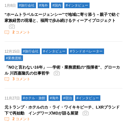
1月8日
#旅行会社
#海外
#国内
#インタビュー
“ホームトラベルエージェンシー”で地域に寄り添う－親子で紡ぐ
家族経営の現場と、福岡で歩み続けるティーアイプロジェクト
2
コメント
12月15日
#旅行会社
#インタビュー
#ランドオペレーター
#業務渡航
「NOと言わない16年」──学術・業務渡航の“指揮者”、グローカ
ル 川西嘉隆氏の仕事哲学
3
コメント
11月27日
#ホテル・旅館
#海外
#宿泊
#インタビュー
元トランプ・ホテルのカ・ライ・ワイキキビーチ、LXRブランド
下で再始動 イングワーズMDが語る展望
2
コメント