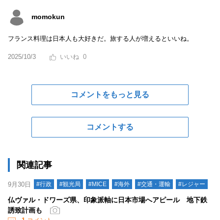
momokun
フランス料理は日本人も大好きだ。旅する人が増えるといいね。
2025/10/3
0
コメントをもっと見る
コメントする
関連記事
9月30日
#行政
#観光局
#MICE
#海外
#交通・運輸
#レジャー
仏ヴァル・ドワーズ県、印象派軸に日本市場へアピール 地下鉄
誘致計画も