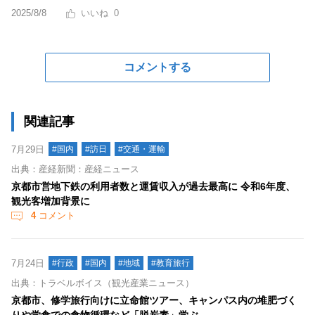
2025/8/8
0
コメントする
関連記事
7月29日
#国内
#訪日
#交通・運輸
出典：産経新聞：産経ニュース
京都市営地下鉄の利用者数と運賃収入が過去最高に 令和6年度、
観光客増加背景に
4
コメント
7月24日
#行政
#国内
#地域
#教育旅行
出典：トラベルボイス（観光産業ニュース）
京都市、修学旅行向けに立命館ツアー、キャンパス内の堆肥づく