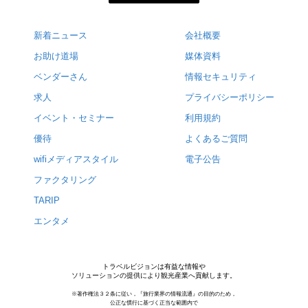
新着ニュース
会社概要
お助け道場
媒体資料
ベンダーさん
情報セキュリティ
求人
プライバシーポリシー
イベント・セミナー
利用規約
優待
よくあるご質問
wifiメディアスタイル
電子公告
ファクタリング
TARIP
エンタメ
トラベルビジョンは有益な情報や
ソリューションの提供により観光産業へ貢献します。
※著作権法３２条に従い，『旅行業界の情報流通』の目的のため，
公正な慣行に基づく正当な範囲内で