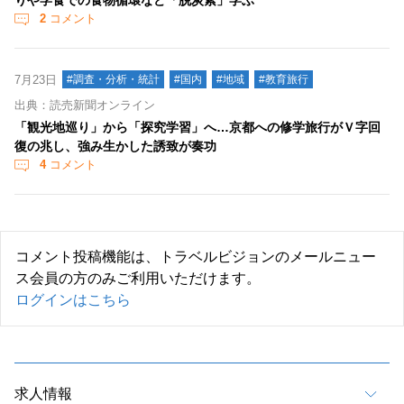
りや学食での食物循環など「脱炭素」学ぶ
2
コメント
7月23日
#調査・分析・統計
#国内
#地域
#教育旅行
出典：読売新聞オンライン
「観光地巡り」から「探究学習」へ…京都への修学旅行がＶ字回
復の兆し、強み生かした誘致が奏功
4
コメント
コメント投稿機能は、トラベルビジョンのメールニュー
ス会員の方のみご利用いただけます。
ログインはこちら
求人情報