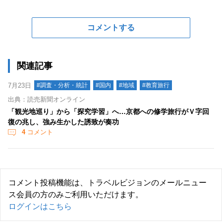
コメントする
関連記事
7月23日
#調査・分析・統計
#国内
#地域
#教育旅行
出典：読売新聞オンライン
「観光地巡り」から「探究学習」へ…京都への修学旅行がＶ字回
復の兆し、強み生かした誘致が奏功
4
コメント
コメント投稿機能は、トラベルビジョンのメールニュー
ス会員の方のみご利用いただけます。
ログインはこちら