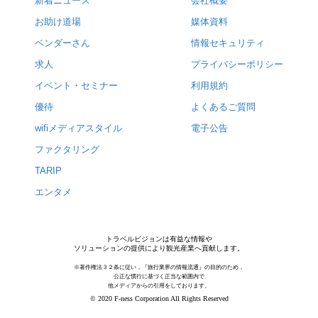
新着ニュース
会社概要
お助け道場
媒体資料
ベンダーさん
情報セキュリティ
求人
プライバシーポリシー
イベント・セミナー
利用規約
優待
よくあるご質問
wifiメディアスタイル
電子公告
ファクタリング
TARIP
エンタメ
トラベルビジョンは有益な情報や
ソリューションの提供により観光産業へ貢献します。
※著作権法３２条に従い，『旅行業界の情報流通』の目的のため，
公正な慣行に基づく正当な範囲内で
他メディアからの引用をしております。
© 2020 F-ness Corporation All Rights Reserved