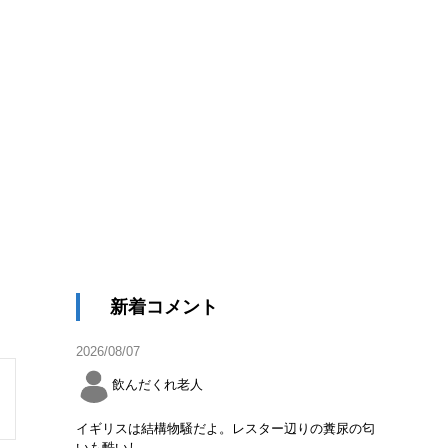
新着コメント
2026/08/07
飲んだくれ老人
イギリスは結構物騒だよ。レスター辺りの糞尿の匂
いも酷いし。