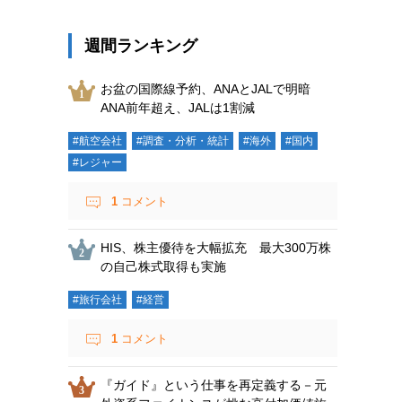
週間ランキング
お盆の国際線予約、ANAとJALで明暗
ANA前年超え、JALは1割減
#航空会社
#調査・分析・統計
#海外
#国内
#レジャー
1
コメント
HIS、株主優待を大幅拡充 最大300万株
の自己株式取得も実施
#旅行会社
#経営
1
コメント
『ガイド』という仕事を再定義する－元