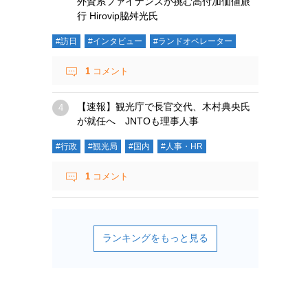
外資系ファイナンスが挑む高付加価値旅
行 Hirovip脇舛光氏
#訪日
#インタビュー
#ランドオペレーター
1
コメント
【速報】観光庁で長官交代、木村典央氏
が就任へ JNTOも理事人事
#行政
#観光局
#国内
#人事・HR
1
コメント