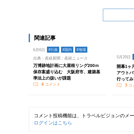
関連記事
6月6日
#行政
#国内
#地域
5月20日
出典：産経新聞：産経ニュース
万博跡地計画に大屋根リング200ｍ
開幕1ヶ
保存案盛り込む 大阪府市、建築基
アウトバ
準法上の扱いが課題
行ってみ
6
コメント
3
コ
コメント投稿機能は、トラベルビジョンのメ
ログインはこちら