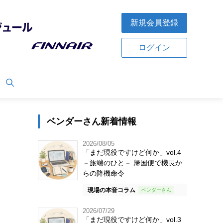
新規会員登録
ログイン
ベンダーさん新着情報
2026/08/05
「まだ現役ですけど何か」vol.4
－旅端のひと－ 帰国便で機長か
らの降機命令
現場の本音コラム
2026/07/29
「まだ現役ですけど何か」vol.3