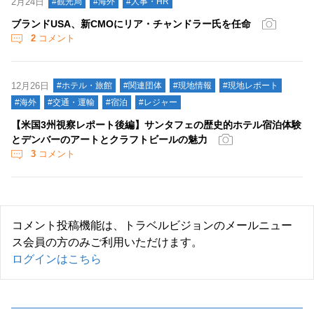
2月24日
#観光局
#海外
#人事・HR
ブランドUSA、新CMOにリア・チャンドラー氏を任命
2
コメント
12月26日
#ホテル・旅館
#関連団体
#現地情報
#現地レポート
#海外
#交通・運輸
#宿泊
#レジャー
【米国3州視察レポート後編】サンタフェの歴史的ホテル宿泊体験
とデンバーのアートとクラフトビールの魅力
3
コメント
コメント投稿機能は、トラベルビジョンのメールニュー
ス会員の方のみご利用いただけます。
ログインはこちら