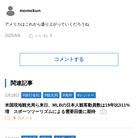
momokun
アメリカはこれから盛り上がっていくだろうね
2025/6/6
0
コメントする
関連記事
3月18日
#旅行会社
#観光局
#海外
#レジャー
米国現地観光局ら来日、MLBの日本人観客動員数は19年比311%
増 スポーツツーリズムによる需要回復に期待
6
コメント