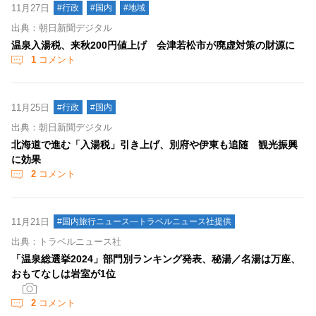
11月27日
#行政
#国内
#地域
出典：朝日新聞デジタル
温泉入湯税、来秋200円値上げ 会津若松市が廃虚対策の財源に
1
コメント
11月25日
#行政
#国内
出典：朝日新聞デジタル
北海道で進む「入湯税」引き上げ、別府や伊東も追随 観光振興
に効果
2
コメント
11月21日
#国内旅行ニュース―トラベルニュース社提供
出典：トラベルニュース社
「温泉総選挙2024」部門別ランキング発表、秘湯／名湯は万座、
おもてなしは岩室が1位
2
コメント