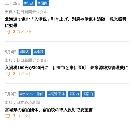
11月25日
#行政
#国内
出典：朝日新聞デジタル
北海道で進む「入湯税」引き上げ、別府や伊東も追随 観光振興
に効果
2
コメント
8月4日
#国内
#地域
出典：朝日新聞デジタル
入湯税150円が300円に 伊東市と東伊豆町 鉱泉源維持管理費に
2
コメント
7月9日
#ホテル・旅館
#関連団体
#国内
#宿泊
出典：日本経済新聞
宮城県の宿泊団体、宿泊税の導入反対で要望書
3
コメント