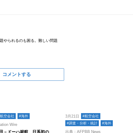
題やられるのも困る。難しい問題
コメントする
#航空会社
#海外
3月21日
#航空会社
#調査・分析・統計
#海外
ion Wire
羽田－ドーハ就航 日系初の
出典：AFPBB News