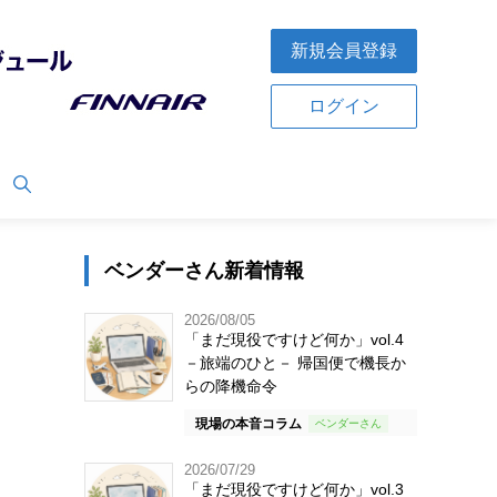
新規会員登録
ログイン
ベンダーさん新着情報
2026/08/05
「まだ現役ですけど何か」vol.4
－旅端のひと－ 帰国便で機長か
らの降機命令
現場の本音コラム
2026/07/29
「まだ現役ですけど何か」vol.3