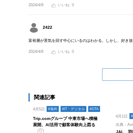
2024/4/9
0
2422
富裕層が景気を回す中心にいるのはわかる。しかし、好き放
2024/4/8
0
関連記事
4月5日
#海外
#IT・デジタル
#OTA
4月1日
Trip.comグループ 中東市場へ積極
展開、AI活用で顧客体験向上図る
出典：Aviat
JAL、