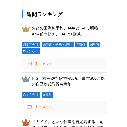
週間ランキング
お盆の国際線予約、ANAとJALで明暗
ANA前年超え、JALは1割減
#航空会社
#調査・分析・統計
#海外
#国内
#レジャー
1
コメント
HIS、株主優待を大幅拡充 最大300万株
の自己株式取得も実施
#旅行会社
#経営
1
コメント
『ガイド』という仕事を再定義する－元