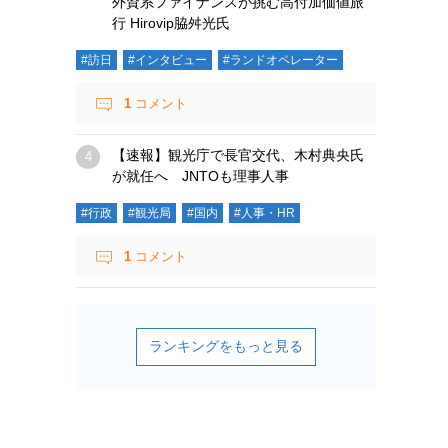
外資系ファイナンスが挑む高付加価値旅
行 Hirovip脇舛光氏
#訪日
#インタビュー
#ランドオペレーター
1
コメント
【速報】観光庁で長官交代、木村典央氏
が就任へ JNTOも理事人事
#行政
#観光局
#国内
#人事・HR
1
コメント