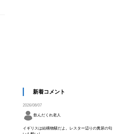
新着コメント
2026/08/07
飲んだくれ老人
イギリスは結構物騒だよ。レスター辺りの糞尿の匂
いも酷いし。