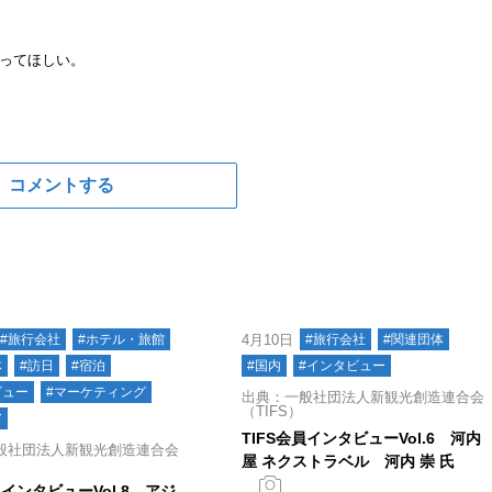
ってほしい。
コメントする
#旅行会社
#ホテル・旅館
4月10日
#旅行会社
#関連団体
体
#訪日
#宿泊
#国内
#インタビュー
ビュー
#マーケティング
出典：一般社団法人新観光創造連合会
（TIFS）
ア
TIFS会員インタビューVol.6 河内
般社団法人新観光創造連合会
屋 ネクストラベル 河内 崇 氏
員インタビューVol.8 アジ