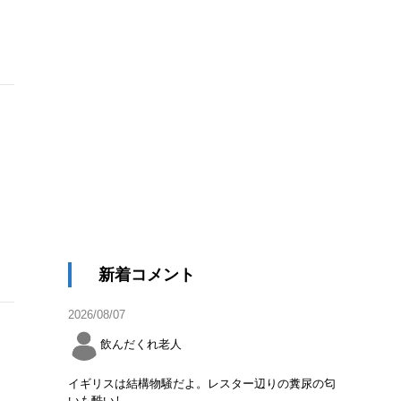
新着コメント
2026/08/07
飲んだくれ老人
イギリスは結構物騒だよ。レスター辺りの糞尿の匂
いも酷いし。