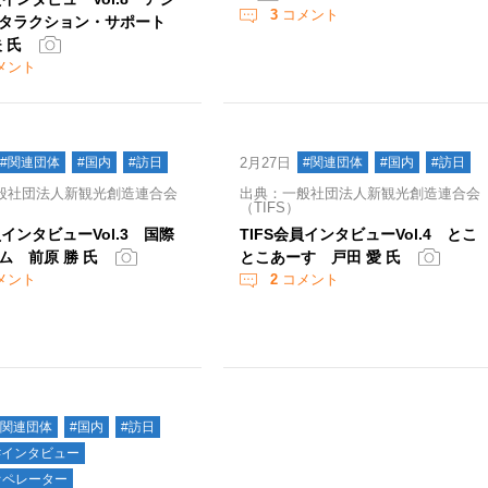
3
コメント
ンタラクション・サポート
 氏
メント
#関連団体
#国内
#訪日
2月27日
#関連団体
#国内
#訪日
般社団法人新観光創造連合会
出典：一般社団法人新観光創造連合会
（TIFS）
員インタビューVol.3 国際
TIFS会員インタビューVol.4 とこ
ム 前原 勝 氏
とこあーす 戸田 愛 氏
メント
2
コメント
#関連団体
#国内
#訪日
#インタビュー
オペレーター