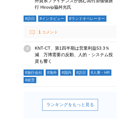
外資系ファイナンスが挑む高付加価値旅
行 Hirovip脇舛光氏
#訪日
#インタビュー
#ランドオペレーター
1
コメント
KNT-CT、第1四半期は営業利益53.3％
減 万博需要の反動、人的・システム投
資も響く
#旅行会社
#海外
#国内
#訪日
#人事・HR
#経営