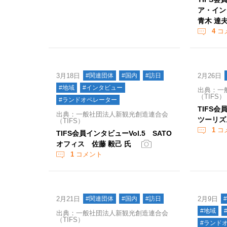
ア・イ
青木 達夫
4
コ
3月18日
#関連団体
#国内
#訪日
2月26日
#地域
#インタビュー
出典：一
（TIFS）
#ランドオペレーター
TIFS会
出典：一般社団法人新観光創造連合会
ツーリズ
（TIFS）
1
コ
TIFS会員インタビューVol.5 SATO
オフィス 佐藤 毅己 氏
1
コメント
2月21日
#関連団体
#国内
#訪日
2月9日
#地域
出典：一般社団法人新観光創造連合会
（TIFS）
#ランド