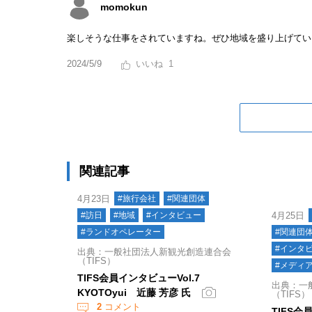
momokun
楽しそうな仕事をされていますね。ぜひ地域を盛り上げてい
2024/5/9
1
関連記事
4月23日
#旅行会社
#関連団体
#訪日
#地域
#インタビュー
4月25日
#ランドオペレーター
#関連団
#インタ
出典：一般社団法人新観光創造連合会
（TIFS）
#メディ
TIFS会員インタビューVol.7
出典：一
KYOTOyui 近藤 芳彦 氏
（TIFS）
2
コメント
TIFS会