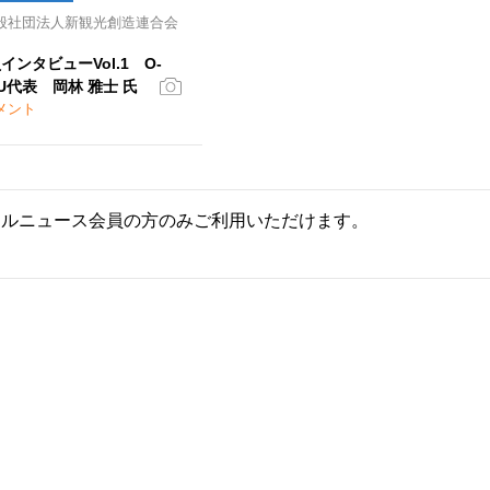
般社団法人新観光創造連合会
員インタビューVol.1 O-
KU代表 岡林 雅士 氏
メント
ールニュース会員の方のみご利用いただけます。