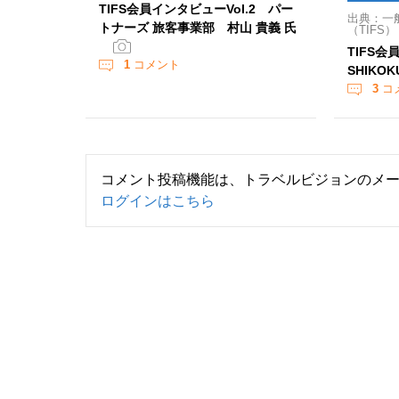
TIFS会員インタビューVol.2 パー
出典：一
トナーズ 旅客事業部 村山 貴義 氏
（TIFS）
TIFS会
1
コメント
SHIKO
3
コ
コメント投稿機能は、トラベルビジョンのメ
ログインはこちら