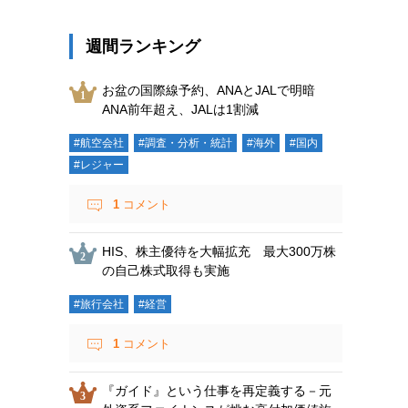
週間ランキング
お盆の国際線予約、ANAとJALで明暗
ANA前年超え、JALは1割減
#航空会社
#調査・分析・統計
#海外
#国内
#レジャー
1
コメント
HIS、株主優待を大幅拡充 最大300万株
の自己株式取得も実施
#旅行会社
#経営
1
コメント
『ガイド』という仕事を再定義する－元