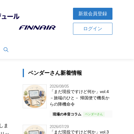
新規会員登録
ログイン
ベンダーさん新着情報
2026/08/05
「まだ現役ですけど何か」vol.4
－旅端のひと－ 帰国便で機長か
らの降機命令
現場の本音コラム
しま
2026/07/29
「まだ現役ですけど何か」vol.3
のリッ