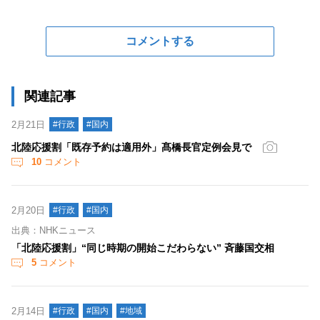
コメントする
関連記事
2月21日
#行政
#国内
北陸応援割「既存予約は適用外」髙橋長官定例会見で
10
コメント
2月20日
#行政
#国内
出典：NHKニュース
「北陸応援割」“同じ時期の開始こだわらない” 斉藤国交相
5
コメント
2月14日
#行政
#国内
#地域