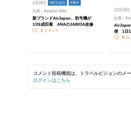
1月18日
#航空会社
#海外
12月13日
出典：Aviation Wire
新ブランドAirJapan、初号機が
出典：Aviat
1/26成田着 ANAのJA803A改修
AirJa
1
コメント
便 1日
6
コ
コメント投稿機能は、トラベルビジョンのメ
ログインはこちら