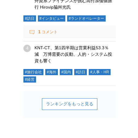
外資系ファイナンスが挑む高付加価値旅
行 Hirovip脇舛光氏
#訪日
#インタビュー
#ランドオペレーター
1
コメント
KNT-CT、第1四半期は営業利益53.3％
減 万博需要の反動、人的・システム投
資も響く
#旅行会社
#海外
#国内
#訪日
#人事・HR
#経営