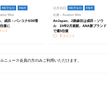
#航空会社
#海外
11月15日
#航空会社
#海外
ion Wire
出典：Aviation Wire
pan、成田－バンコク4/30増
AirJapan、2路線目は成田－ソウ
1往復に
ル 24年2月就航、ANA新ブランド
メント
で週5往復
3
コメント
ールニュース会員の方のみご利用いただけます。