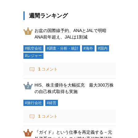
週間ランキング
お盆の国際線予約、ANAとJALで明暗
ANA前年超え、JALは1割減
#航空会社
#調査・分析・統計
#海外
#国内
#レジャー
1
コメント
HIS、株主優待を大幅拡充 最大300万株
の自己株式取得も実施
#旅行会社
#経営
1
コメント
『ガイド』という仕事を再定義する－元