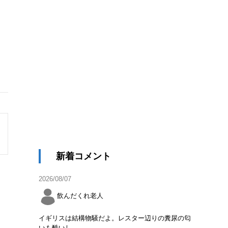
新着コメント
2026/08/07
飲んだくれ老人
イギリスは結構物騒だよ。レスター辺りの糞尿の匂
いも酷いし。