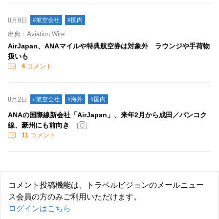
8月9日
#航空会社
#国内
出典：Aviation Wire
AirJapan、ANAマイルや特典航空券は対象外 ラウンジや手荷物
扱いも
4
コメント
8月2日
#航空会社
#海外
#国内
ANAの国際線新会社「AirJapan」、来年2月から成田／バンコク
線、豪州にも前向き
11
コメント
コメント投稿機能は、トラベルビジョンのメールニュー
ス会員の方のみご利用いただけます。
ログインはこちら