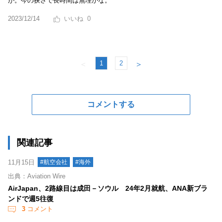
が。今の狭さで長時間は無理かな。
2023/12/14
0
1
2
＜
＞
コメントする
関連記事
11月15日
#航空会社
#海外
出典：Aviation Wire
AirJapan、2路線目は成田－ソウル 24年2月就航、ANA新ブラ
ンドで週5往復
3
コメント