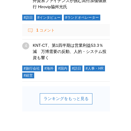
外資系ファイナンスが挑む高付加価値旅
行 Hirovip脇舛光氏
#訪日
#インタビュー
#ランドオペレーター
1
コメント
KNT-CT、第1四半期は営業利益53.3％
減 万博需要の反動、人的・システム投
資も響く
#旅行会社
#海外
#国内
#訪日
#人事・HR
#経営