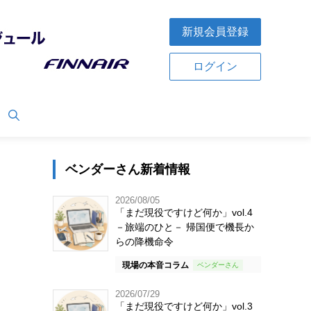
新規会員登録
ログイン
ベンダーさん新着情報
2026/08/05
「まだ現役ですけど何か」vol.4
－旅端のひと－ 帰国便で機長か
らの降機命令
現場の本音コラム
2026/07/29
「まだ現役ですけど何か」vol.3