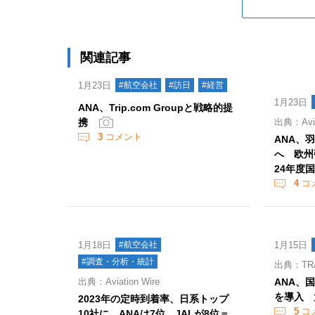
関連記事
1月23日
#航空会社
#訪日
#経営
1月23日
ANA、Trip.com Groupと戦略的提
携
出典：Aviat
3
コメント
ANA、
へ 欧州
24年度
4
コ
1月18日
#航空会社
1月15日
#調査・分析・統計
出典：TR
出典：Aviation Wire
ANA、
を導入 
2023年の定時到着率、日系トップ
5
コ
10社に ANAは7位、JALが8位＝