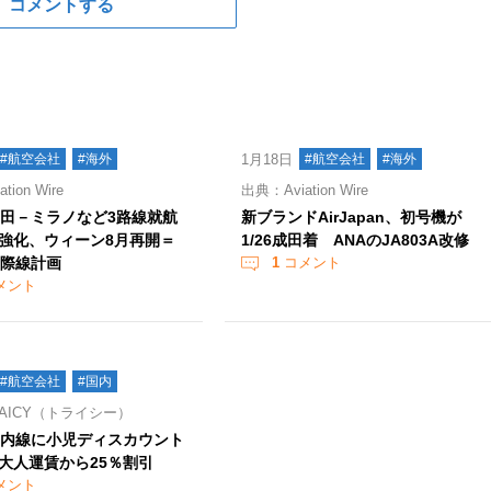
コメントする
#航空会社
#海外
1月18日
#航空会社
#海外
ion Wire
出典：Aviation Wire
羽田－ミラノなど3路線就航
新ブランドAirJapan、初号機が
強化、ウィーン8月再開＝
1/26成田着 ANAのJA803A改修
国際線計画
1
コメント
メント
#航空会社
#国内
AICY（トライシー）
国内線に小児ディスカウント
大人運賃から25％割引
メント