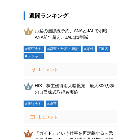
週間ランキング
お盆の国際線予約、ANAとJALで明暗
ANA前年超え、JALは1割減
#航空会社
#調査・分析・統計
#海外
#国内
#レジャー
1
コメント
HIS、株主優待を大幅拡充 最大300万株
の自己株式取得も実施
#旅行会社
#経営
1
コメント
『ガイド』という仕事を再定義する－元