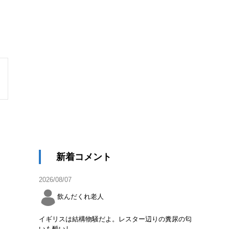
新着コメント
2026/08/07
飲んだくれ老人
イギリスは結構物騒だよ。レスター辺りの糞尿の匂
いも酷いし。