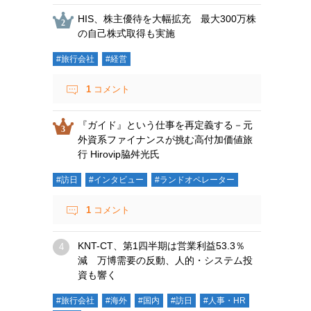
HIS、株主優待を大幅拡充 最大300万株
の自己株式取得も実施
#旅行会社
#経営
1
コメント
『ガイド』という仕事を再定義する－元
外資系ファイナンスが挑む高付加価値旅
行 Hirovip脇舛光氏
#訪日
#インタビュー
#ランドオペレーター
1
コメント
KNT-CT、第1四半期は営業利益53.3％
減 万博需要の反動、人的・システム投
資も響く
#旅行会社
#海外
#国内
#訪日
#人事・HR