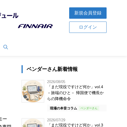
新規会員登録
ログイン
ベンダーさん新着情報
2026/08/05
「まだ現役ですけど何か」vol.4
－旅端のひと－ 帰国便で機長か
らの降機命令
現場の本音コラム
モー
2026/07/29
「まだ現役ですけど何か」vol.3
A専門