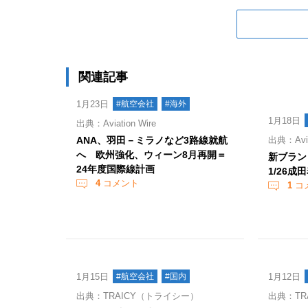
関連記事
1月23日
#航空会社
#海外
1月18日
出典：Aviation Wire
ANA、羽田－ミラノなど3路線就航
出典：Aviat
へ 欧州強化、ウィーン8月再開＝
新ブランド
24年度国際線計画
1/26成
4
コメント
1
コ
1月15日
#航空会社
#国内
1月12日
出典：TRAICY（トライシー）
出典：TR