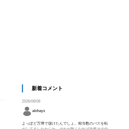
新着コメント
2026/08/08
alohays
よっぽど万博で儲けたんでしょ。相当数のバスを転
がしてましたからね。それが無くなれば当然その分