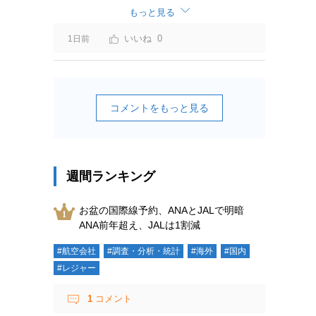
ーチャージ＝利益」と判断されますよ。
もっと見る
0
1日前
コメントをもっと見る
週間ランキング
お盆の国際線予約、ANAとJALで明暗
ANA前年超え、JALは1割減
#航空会社
#調査・分析・統計
#海外
#国内
#レジャー
1
コメント