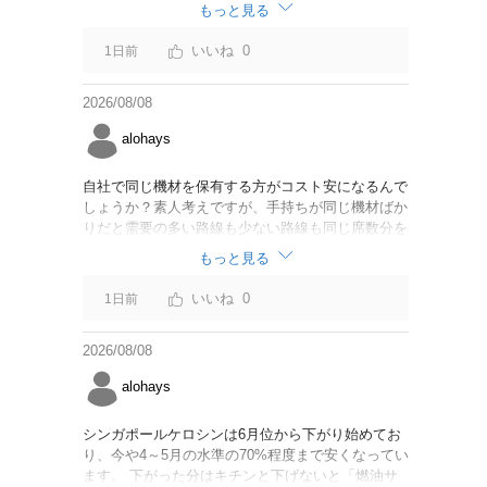
なければいいですが。
もっと見る
0
1日前
2026/08/08
alohays
自社で同じ機材を保有する方がコスト安になるんで
しょうか？素人考えですが、手持ちが同じ機材ばか
りだと需要の多い路線も少ない路線も同じ席数分を
供給することになるので、需要が多い路線には大型
もっと見る
機材を当て、少ない路線には小型機材を当てるな
ど、席数を調整するにはリース契約の方が対応しや
0
1日前
すいと思いました。
2026/08/08
alohays
シンガポールケロシンは6月位から下がり始めてお
り、今や4～5月の水準の70%程度まで安くなってい
ます。 下がった分はキチンと下げないと「燃油サ