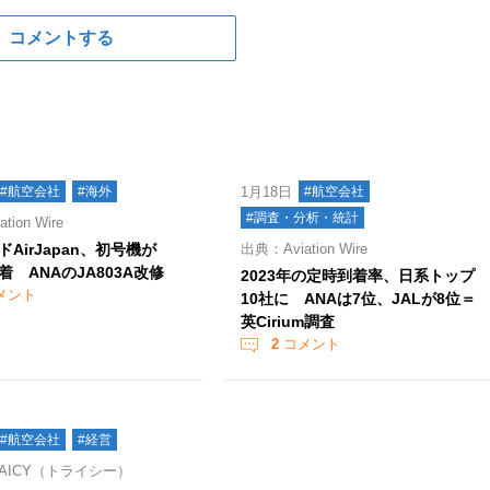
コメントする
#航空会社
#海外
1月18日
#航空会社
#調査・分析・統計
ion Wire
AirJapan、初号機が
出典：Aviation Wire
田着 ANAのJA803A改修
2023年の定時到着率、日系トップ
メント
10社に ANAは7位、JALが8位＝
英Cirium調査
2
コメント
#航空会社
#経営
AICY（トライシー）