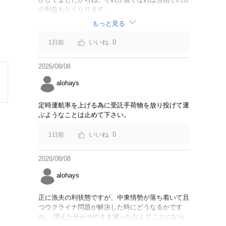
の利益もなくなります。
もっと見る
0
1日前
2026/08/08
alohays
定時運航率を上げる為に受託手荷物を放り投げて運
ぶようなことは止めて下さい。
0
1日前
2026/08/08
alohays
正に漁夫の利状態ですが、中東情勢が落ち着いて且
つウクライナ問題が解決した時にどうなるかです
ね。 増えた分がそのまま減ったなんてことになら