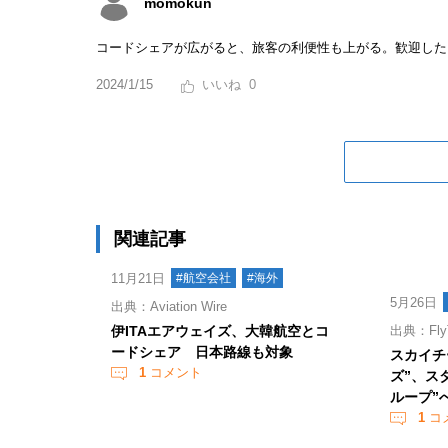
momokun
コードシェアが広がると、旅客の利便性も上がる。歓迎した
2024/1/15
0
関連記事
11月21日
#航空会社
#海外
5月26日
出典：Aviation Wire
伊ITAエアウェイズ、大韓航空とコ
出典：Fly
ードシェア 日本路線も対象
スカイチ
1
コメント
ズ”、ス
ループ”
1
コ