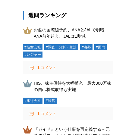
週間ランキング
お盆の国際線予約、ANAとJALで明暗
ANA前年超え、JALは1割減
#航空会社
#調査・分析・統計
#海外
#国内
#レジャー
1
コメント
HIS、株主優待を大幅拡充 最大300万株
の自己株式取得も実施
#旅行会社
#経営
1
コメント
『ガイド』という仕事を再定義する－元