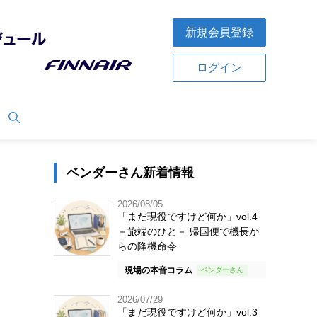
新規会員登録
ログイン
ベンダーさん新着情報
2026/08/05
「まだ現役ですけど何か」vol.4
－旅端のひと－ 帰国便で機長か
らの降機命令
現場の本音コラム
2026/07/29
「まだ現役ですけど何か」vol.3