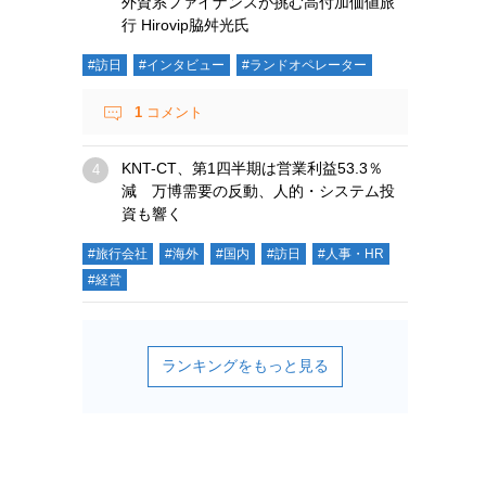
外資系ファイナンスが挑む高付加価値旅
行 Hirovip脇舛光氏
#訪日
#インタビュー
#ランドオペレーター
1
コメント
KNT-CT、第1四半期は営業利益53.3％
減 万博需要の反動、人的・システム投
資も響く
#旅行会社
#海外
#国内
#訪日
#人事・HR
#経営