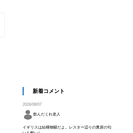
新着コメント
2026/08/07
飲んだくれ老人
イギリスは結構物騒だよ。レスター辺りの糞尿の匂
いも酷いし。