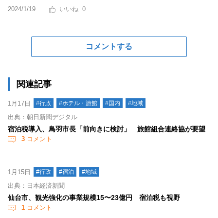
2024/1/19
0
コメントする
関連記事
1月17日
#行政
#ホテル・旅館
#国内
#地域
出典：朝日新聞デジタル
宿泊税導入、鳥羽市長「前向きに検討」 旅館組合連絡協が要望
3
コメント
1月15日
#行政
#宿泊
#地域
出典：日本経済新聞
仙台市、観光強化の事業規模15〜23億円 宿泊税も視野
1
コメント