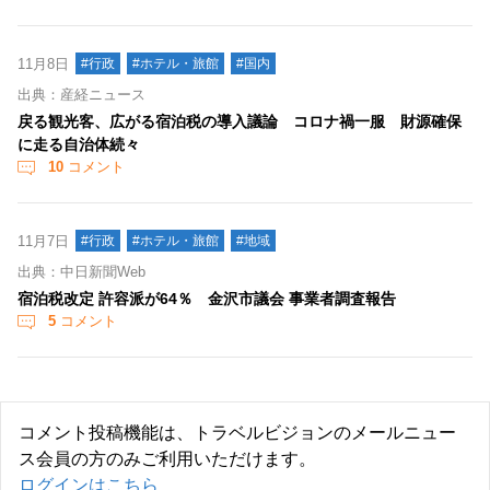
11月8日
#行政
#ホテル・旅館
#国内
出典：産経ニュース
戻る観光客、広がる宿泊税の導入議論 コロナ禍一服 財源確保
に走る自治体続々
10
コメント
11月7日
#行政
#ホテル・旅館
#地域
出典：中日新聞Web
宿泊税改定 許容派が64％ 金沢市議会 事業者調査報告
5
コメント
コメント投稿機能は、トラベルビジョンのメールニュー
ス会員の方のみご利用いただけます。
ログインはこちら