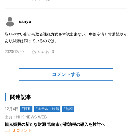
sanya
取りやすい所から取る課税方式を容認出来ない、中部空港と常滑競艇が
あり財源は潤っているのでは。
2023/12/20
0
コメントする
関連記事
12月4日
#行政
#ホテル・旅館
#地域
出典：NHK NEWS WEB
観光振興の新たな財源 宮崎市が宿泊税の導入を検討へ
3
コメント