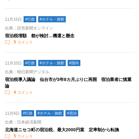
11月15日
#行政
#ホテル・旅館
出典：読売新聞オンライン
宿泊税増額 都が検討…機運と懸念
5
コメント
11月10日
#行政
#ホテル・旅館
#国内
出典：朝日新聞デジタル
宿泊税導入議論 仙台市が3年8カ月ぶりに再開 宿泊業者に慎重
論
4
コメント
11月9日
#行政
#ホテル・旅館
#宿泊
出典：日本経済新聞
北海道ニセコ町の宿泊税、最大2000円案 定率制から転換
5
コメント