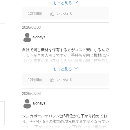
なければいいですが。
もっと見る
0
12時間前
2026/08/08
alohays
自社で同じ機材を保有する方がコスト安になるんで
しょうか？素人考えですが、手持ちが同じ機材ばか
りだと需要の多い路線も少ない路線も同じ席数分を
供給することになるので、需要が多い路線には大型
もっと見る
機材を当て、少ない路線には小型機材を当てるな
ど、席数を調整するにはリース契約の方が対応しや
0
12時間前
すいと思いました。
2026/08/08
alohays
シンガポールケロシンは6月位から下がり始めてお
り、今や4～5月の水準の70%程度まで安くなってい
ます。 下がった分はキチンと下げないと「燃油サ