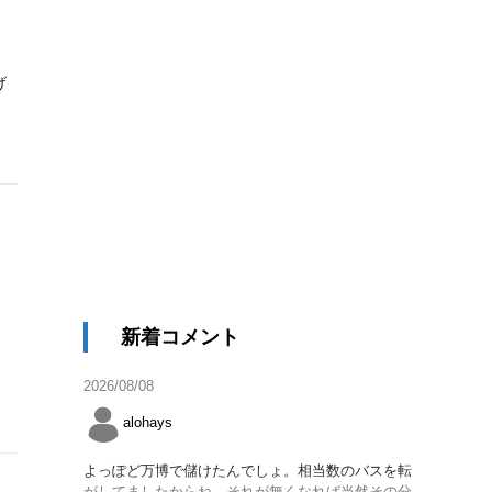
げ
新着コメント
2026/08/08
alohays
よっぽど万博で儲けたんでしょ。相当数のバスを転
がしてましたからね。それが無くなれば当然その分