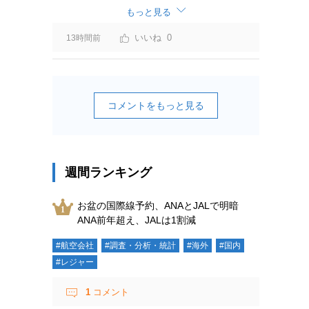
ーチャージ＝利益」と判断されますよ。
もっと見る
0
13時間前
コメントをもっと見る
週間ランキング
お盆の国際線予約、ANAとJALで明暗
ANA前年超え、JALは1割減
#航空会社
#調査・分析・統計
#海外
#国内
#レジャー
1
コメント