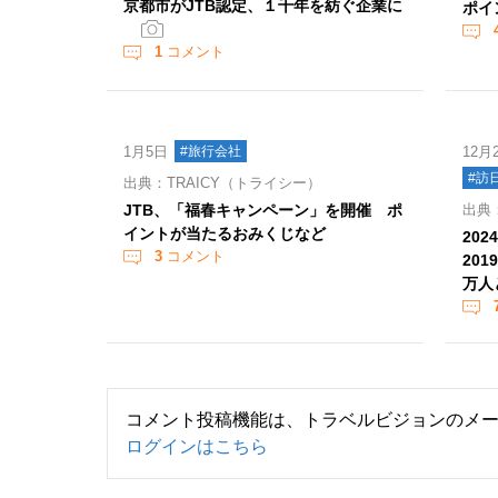
京都市がJTB認定、１千年を紡ぐ企業に
ポイ
1
コメント
1月5日
#旅行会社
12月
#訪
出典：TRAICY（トライシー）
JTB、「福春キャンペーン」を開催 ポ
出典：
イントが当たるおみくじなど
20
3
コメント
20
万人
コメント投稿機能は、トラベルビジョンのメ
ログインはこちら