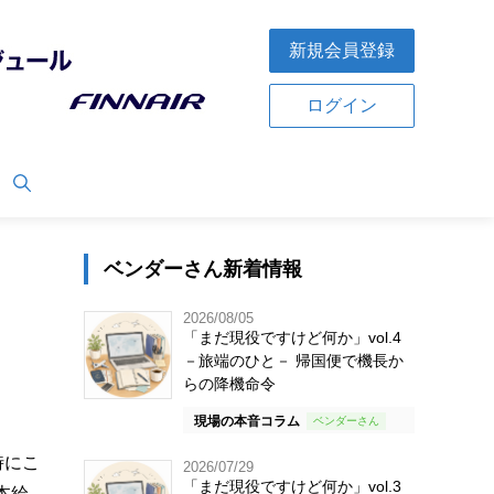
新規会員登録
ログイン
ベンダーさん新着情報
2026/08/05
「まだ現役ですけど何か」vol.4
－旅端のひと－ 帰国便で機長か
らの降機命令
現場の本音コラム
時にこ
2026/07/29
「まだ現役ですけど何か」vol.3
本給