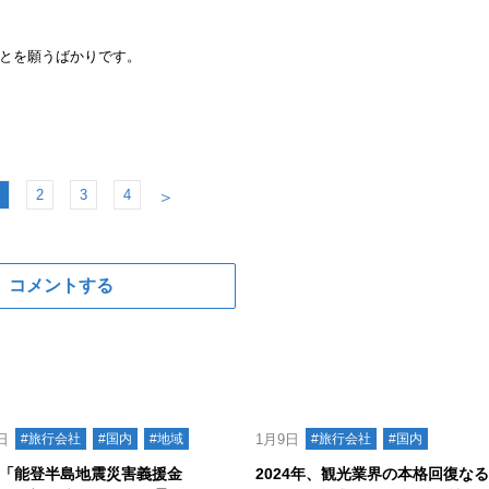
とを願うばかりです。
2
3
4
＞
コメントする
日
#旅行会社
#国内
#地域
1月9日
#旅行会社
#国内
B 「能登半島地震災害義援金
2024年、観光業界の本格回復なる