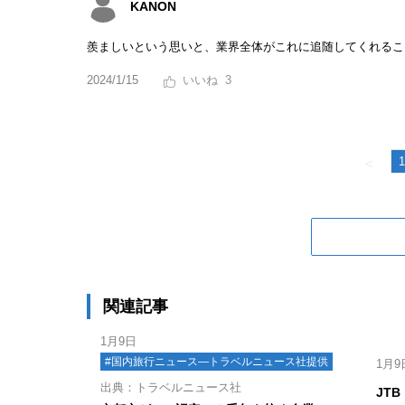
KANON
羨ましいという思いと、業界全体がこれに追随してくれるこ
2024/1/15
3
1
＜
関連記事
1月9日
#国内旅行ニュース―トラベルニュース社提供
1月9
出典：トラベルニュース社
JT