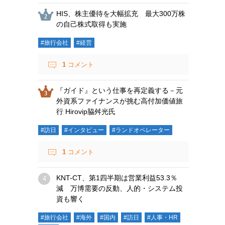
HIS、株主優待を大幅拡充 最大300万株
の自己株式取得も実施
#旅行会社
#経営
1
コメント
『ガイド』という仕事を再定義する－元
外資系ファイナンスが挑む高付加価値旅
行 Hirovip脇舛光氏
#訪日
#インタビュー
#ランドオペレーター
1
コメント
KNT-CT、第1四半期は営業利益53.3％
減 万博需要の反動、人的・システム投
資も響く
#旅行会社
#海外
#国内
#訪日
#人事・HR