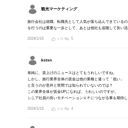
観光マーケティング
旅行会社は就職、転職先として人気が落ち込んできているの
を行うのは重要な一歩として、あとは他社も追随して良い流
2024/1/15
5
kstsn
単純に、賃上げのニュースはとてもうれしいですね。
しかし、旅行業界全体の賃金は他の業種と違って「低い」
と言うのが意外と世間では知られていないのでは？
この業界全体が賃金UPになれば、うれしいのですが。
シニア社員の良いモチベーションＵＰにつながる事を期待し
2024/1/15
4