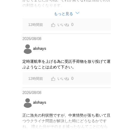
の利益もなくなります。
もっと見る
0
12時間前
2026/08/08
alohays
定時運航率を上げる為に受託手荷物を放り投げて運
ぶようなことは止めて下さい。
0
12時間前
2026/08/08
alohays
正に漁夫の利状態ですが、中東情勢が落ち着いて且
つウクライナ問題が解決した時にどうなるかです
ね。 増えた分がそのまま減ったなんてことになら