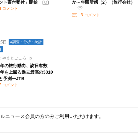
ント寄付受付」開始
か－年頭所感（2）（旅行会社）
4
コメント
3
コメント
25日
#調査・分析・統計
日
やまとごころ .jp
24年の旅行動向、訪日客数
19年を上回る過去最高の3310
と予測ーJTB
7
コメント
ールニュース会員の方のみご利用いただけます。