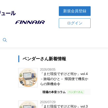
新規会員登録
ログイン
ベンダーさん新着情報
2026/08/05
「まだ現役ですけど何か」vol.4
－旅端のひと－ 帰国便で機長か
らの降機命令
現場の本音コラム
2026/07/29
「まだ現役ですけど何か」vol.3