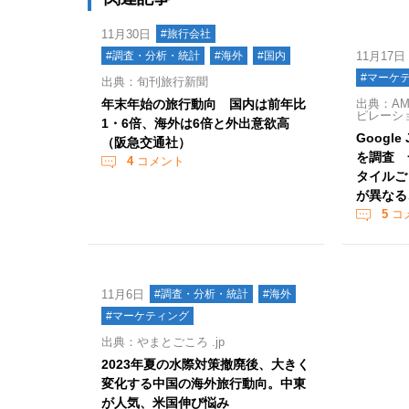
11月30日
#旅行会社
#調査・分析・統計
#海外
#国内
11月17日
#マーケ
出典：旬刊旅行新聞
年末年始の旅行動向 国内は前年比
出典：AM
ピレーシ
1・6倍、海外は6倍と外出意欲高
Googl
（阪急交通社）
を調査 
4
コメント
タイルご
が異なる
5
コ
11月6日
#調査・分析・統計
#海外
#マーケティング
出典：やまとごころ .jp
2023年夏の水際対策撤廃後、大きく
変化する中国の海外旅行動向。中東
が人気、米国伸び悩み