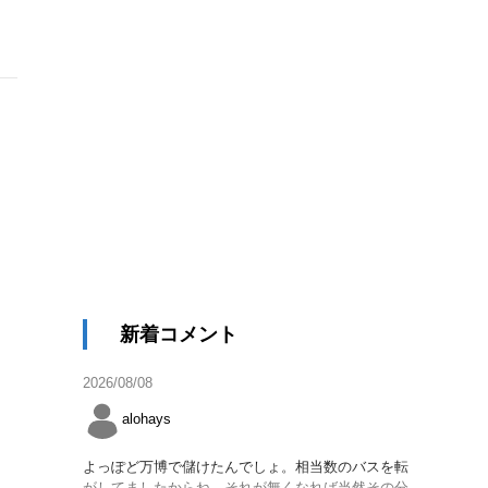
新着コメント
2026/08/08
alohays
よっぽど万博で儲けたんでしょ。相当数のバスを転
がしてましたからね。それが無くなれば当然その分