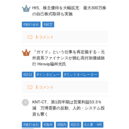
HIS、株主優待を大幅拡充 最大300万株
の自己株式取得も実施
#旅行会社
#経営
1
コメント
『ガイド』という仕事を再定義する－元
外資系ファイナンスが挑む高付加価値旅
行 Hirovip脇舛光氏
#訪日
#インタビュー
#ランドオペレーター
1
コメント
KNT-CT、第1四半期は営業利益53.3％
減 万博需要の反動、人的・システム投
資も響く
#旅行会社
#海外
#国内
#訪日
#人事・HR