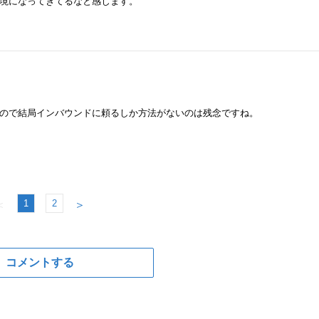
境になってきてるなと感じます。
ので結局インバウンドに頼るしか方法がないのは残念ですね。
1
2
＜
＞
コメントする