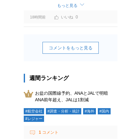
ーチャージ＝利益」と判断されますよ。
もっと見る
0
18時間前
コメントをもっと見る
週間ランキング
お盆の国際線予約、ANAとJALで明暗
ANA前年超え、JALは1割減
#航空会社
#調査・分析・統計
#海外
#国内
#レジャー
1
コメント