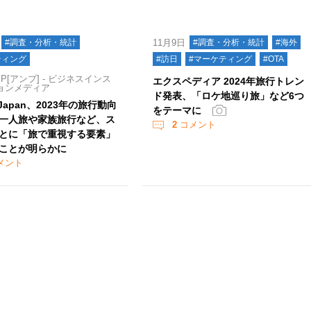
#調査・分析・統計
11月9日
#調査・分析・統計
#海外
ティング
#訪日
#マーケティング
#OTA
P[アンプ] - ビジネスインス
エクスペディア 2024年旅行トレン
ョンメディア
ド発表、「ロケ地巡り旅」など6つ
e Japan、2023年の旅行動向
をテーマに
一人旅や家族旅行など、ス
2
コメント
とに「旅で重視する要素」
ことが明らかに
メント