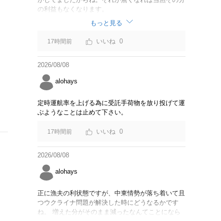
の利益もなくなります。
もっと見る
0
17時間前
2026/08/08
alohays
定時運航率を上げる為に受託手荷物を放り投げて運
ぶようなことは止めて下さい。
0
17時間前
2026/08/08
alohays
正に漁夫の利状態ですが、中東情勢が落ち着いて且
つウクライナ問題が解決した時にどうなるかです
ね。 増えた分がそのまま減ったなんてことになら