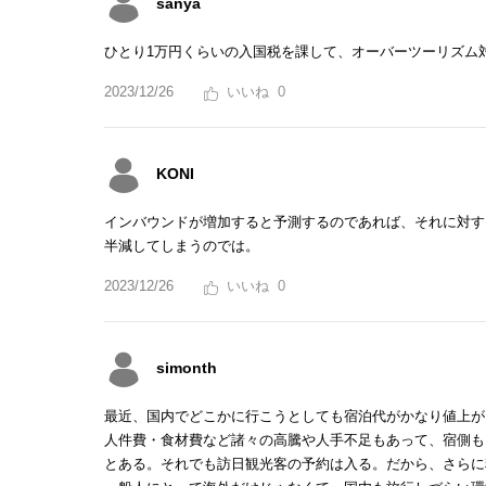
sanya
ひとり1万円くらいの入国税を課して、オーバーツーリズム
2023/12/26
0
KONI
インバウンドが増加すると予測するのであれば、それに対す
半減してしまうのでは。
2023/12/26
0
simonth
最近、国内でどこかに行こうとしても宿泊代がかなり値上が
人件費・食材費など諸々の高騰や人手不足もあって、宿側も
とある。それでも訪日観光客の予約は入る。だから、さらに