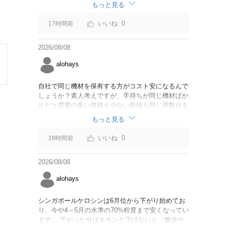
なければいいですが。
もっと見る
0
17時間前
2026/08/08
alohays
自社で同じ機材を保有する方がコスト安になるんで
しょうか？素人考えですが、手持ちが同じ機材ばか
りだと需要の多い路線も少ない路線も同じ席数分を
供給することになるので、需要が多い路線には大型
もっと見る
機材を当て、少ない路線には小型機材を当てるな
ど、席数を調整するにはリース契約の方が対応しや
0
18時間前
すいと思いました。
2026/08/08
alohays
シンガポールケロシンは6月位から下がり始めてお
り、今や4～5月の水準の70%程度まで安くなってい
ます。 下がった分はキチンと下げないと「燃油サ