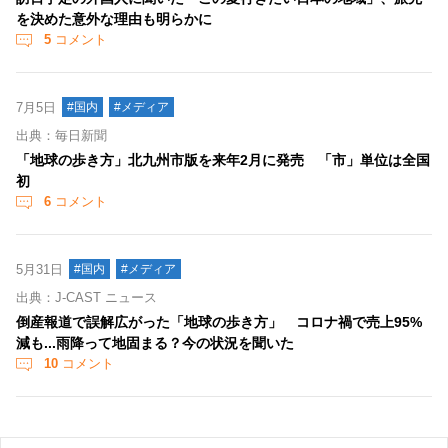
を決めた意外な理由も明らかに
5
コメント
7月5日
#国内
#メディア
出典：毎日新聞
「地球の歩き方」北九州市版を来年2月に発売 「市」単位は全国
初
6
コメント
5月31日
#国内
#メディア
出典：J-CAST ニュース
倒産報道で誤解広がった「地球の歩き方」 コロナ禍で売上95%
減も...雨降って地固まる？今の状況を聞いた
10
コメント