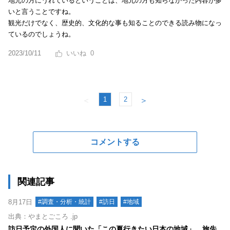
地元の方にうれているということは、地元の方も知らなかった内容が多
いと言うことですね。
観光だけでなく、歴史的、文化的な事も知ることのできる読み物になっ
ているのでしょうね。
2023/10/11
0
1
2
＜
＞
コメントする
関連記事
8月17日
#調査・分析・統計
#訪日
#地域
出典：やまとごころ .jp
訪日予定の外国人に聞いた「この夏行きたい日本の地域」、旅先