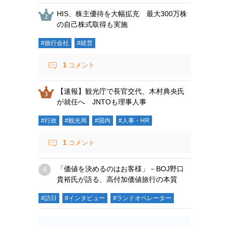
HIS、株主優待を大幅拡充 最大300万株
の自己株式取得も実施
#旅行会社
#経営
1
コメント
【速報】観光庁で長官交代、木村典央氏
が就任へ JNTOも理事人事
#行政
#観光局
#国内
#人事・HR
1
コメント
「価値を決めるのはお客様」－BOJ野口
貴裕氏が語る、高付加価値旅行の本質
#訪日
#インタビュー
#ランドオペレーター