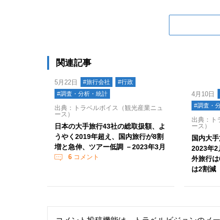
関連記事
5月22日
#旅行会社
#行政
#調査・分析・統計
4月10日
#調査・
出典：トラベルボイス（観光産業ニュ
ース）
出典：ト
日本の大手旅行43社の総取扱額、よ
ース）
うやく2019年超え、国内旅行が8割
国内大手
増と急伸、ツアー低調 －2023年3月
2023
6
コメント
外旅行は
は2割減