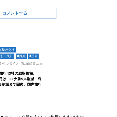
コメントする
#旅行会社
分析・統計
#海外
#国内
ラベルボイス（観光産業ニュ
旅行43社の総取扱額、
年2月はコロナ前の4割減、海
6割減まで回復、国内旅行