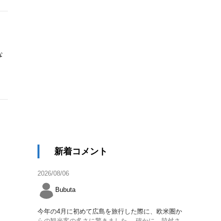
な
新着コメント
2026/08/06
Bubuta
今年の4月に初めて広島を旅行した際に、欧米圏か
らの観光客の多さに驚きました。 確かに、脇舛さ