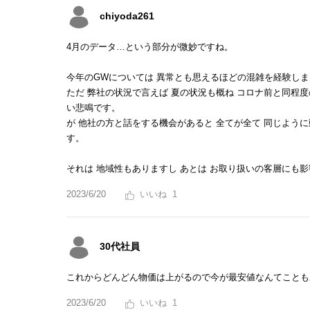
chiyoda261
4月のデータ…という部分が微妙ですね。
今年のGWについては 異常とも思えるほどの混雑を経験し
ただ 弊社の状況で言えば 夏の状況も概ね コロナ前と同程
い悲鳴です。
が 他社の方と話をする機会があると 全てが全て 同じよう
す。
それは 地域性もありますし あとは お取り扱いの客層にも
2023/6/20
1
30代社員
これからどんどん物価は上がるので今が最安値なんてことも
2023/6/20
1