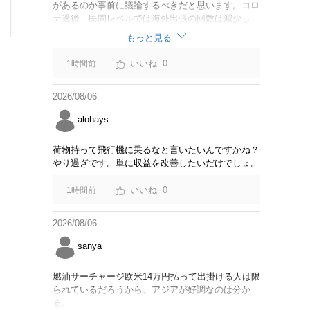
があるのか事前に議論するべきだと思います。コロ
ナ過後、民間レベルでは海外出張の回数は減少し、
リモートでやり取りするのが普通になっています
もっと見る
し。貴重な税金を使うなら費用対効果をキチンと周
知してからにして下さい。
0
1時間前
2026/08/06
alohays
荷物持って飛行機に乗るなと言いたいんですかね？
やり過ぎです。単に収益を改善したいだけでしょ。
0
1時間前
2026/08/06
sanya
燃油サーチャージ欧米14万円払って出掛ける人は限
られているだろうから、アジアが好調なのは分か
る。