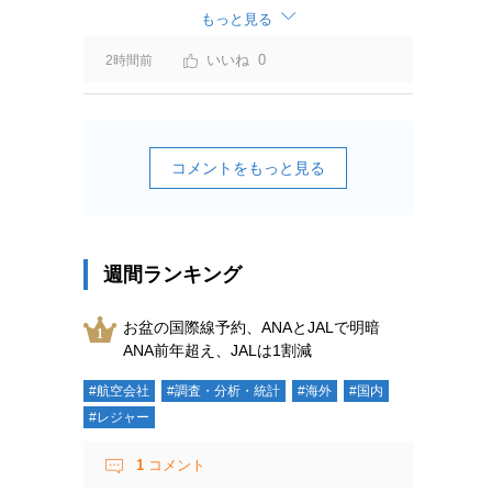
もっと見る
0
2時間前
コメントをもっと見る
週間ランキング
お盆の国際線予約、ANAとJALで明暗
ANA前年超え、JALは1割減
#航空会社
#調査・分析・統計
#海外
#国内
#レジャー
1
コメント