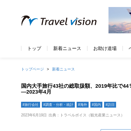
トップ
新着ニュース
お助け道場
トップページ
新着ニュース
国内大手旅行43社の総取扱額、2019年比で
―2023年4月
#旅行会社
#調査・分析・統計
#海外
#国内
#訪日
2023年6月19日
出典：トラベルボイス（観光産業ニュース）