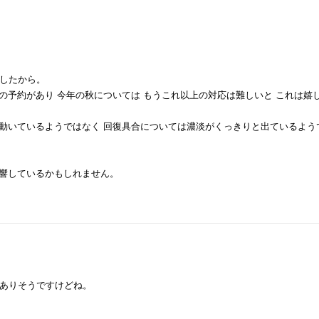
ましたから。
度の予約があり 今年の秋については もうこれ以上の対応は難しいと これは嬉
に動いているようではなく 回復具合については濃淡がくっきりと出ているよう
影響しているかもしれません。
ありそうですけどね。