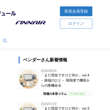
新規会員登録
ログイン
ベンダーさん新着情報
2026/08/05
「まだ現役ですけど何か」vol.4
－旅端のひと－ 帰国便で機長か
らの降機命令
現場の本音コラム
2026/07/29
「まだ現役ですけど何か」vol.3