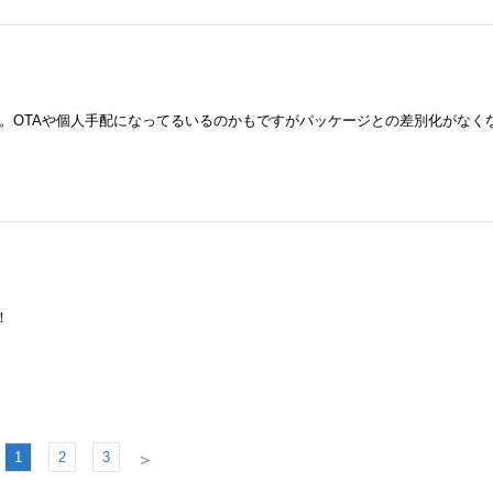
。OTAや個人手配になってるいるのかもですがパッケージとの差別化がなく
！
1
2
3
＞