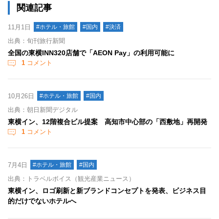
関連記事
11月1日
#ホテル・旅館
#国内
#決済
出典：旬刊旅行新聞
全国の東横INN320店舗で「AEON Pay」の利用可能に
1
コメント
10月26日
#ホテル・旅館
#国内
出典：朝日新聞デジタル
東横イン、12階複合ビル提案 高知市中心部の「西敷地」再開発
1
コメント
7月4日
#ホテル・旅館
#国内
出典：トラベルボイス（観光産業ニュース）
東横イン、ロゴ刷新と新ブランドコンセプトを発表、ビジネス目
的だけでないホテルへ