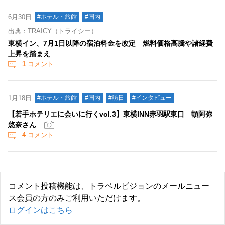
6月30日
#ホテル・旅館
#国内
出典：TRAICY（トライシー）
東横イン、7月1日以降の宿泊料金を改定 燃料価格高騰や諸経費
上昇を踏まえ
1
コメント
1月18日
#ホテル・旅館
#国内
#訪日
#インタビュー
【若手ホテリエに会いに行くvol.3】東横INN赤羽駅東口 頓阿弥
悠奈さん
4
コメント
コメント投稿機能は、トラベルビジョンのメールニュー
ス会員の方のみご利用いただけます。
ログインはこちら