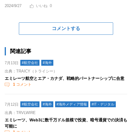
2024/9/27
0
コメントする
関連記事
7月13日
#航空会社
#海外
出典：TRAICY（トライシー）
エミレーツ航空とエア・カナダ、戦略的パートナーシップに合意
1
コメント
7月12日
#航空会社
#海外
#海外メディア情報
#IT・デジタル
出典：TRVLWIRE
エミレーツ、Web3に数千万ドル規模で投資、暗号通貨での決済も
可能に