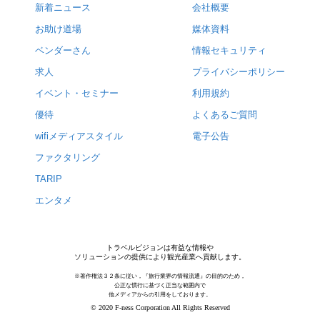
新着ニュース
会社概要
お助け道場
媒体資料
ベンダーさん
情報セキュリティ
求人
プライバシーポリシー
イベント・セミナー
利用規約
優待
よくあるご質問
wifiメディアスタイル
電子公告
ファクタリング
TARIP
エンタメ
トラベルビジョンは有益な情報や
ソリューションの提供により観光産業へ貢献します。
※著作権法３２条に従い，『旅行業界の情報流通』の目的のため，
公正な慣行に基づく正当な範囲内で
他メディアからの引用をしております。
© 2020 F-ness Corporation All Rights Reserved