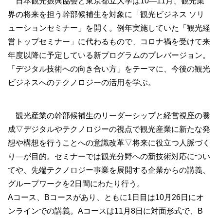
日本観光振興協会と東京都立大学は10―11月、観光業
界の将来を担う幹部候補生を対象に「観光ビジネス ソリ
ューションセミナー」を開く。例年実施していた「観光経
営トップセミナー」に代わるもので、コロナ禍を受けて来
年度以降に予定している新プログラムのプレバージョン。
「デジタル技術への向き合い方」をテーマに、今後の観光
ビジネスへのテクノロジーの活用を学ぶ。
観光産業の幹部候補生のリーダーシップと経営視座の養
成▽デジタルやテクノロジーの視点で観光産業に新たな発
想や構想を行うことへの意識改革▽将来に役立つ人脈づく
り―が目的。セミナーでは観光分野への新技術対応につい
てや、先端テクノロジー事業を展開する企業からの講義、
グループワークを2日間にわたり行う。
Aコース、Bコースがあり、ともに1日目は10月26日にオ
ンラインでの講義。Aコースは11月8日に対面形式で、B