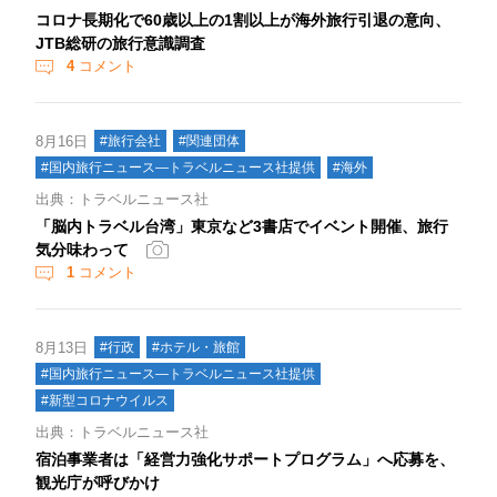
コロナ長期化で60歳以上の1割以上が海外旅行引退の意向、
JTB総研の旅行意識調査
4
コメント
8月16日
#旅行会社
#関連団体
#国内旅行ニュース―トラベルニュース社提供
#海外
出典：トラベルニュース社
「脳内トラベル台湾」東京など3書店でイベント開催、旅行
気分味わって
1
コメント
8月13日
#行政
#ホテル・旅館
#国内旅行ニュース―トラベルニュース社提供
#新型コロナウイルス
出典：トラベルニュース社
宿泊事業者は「経営力強化サポートプログラム」へ応募を、
観光庁が呼びかけ