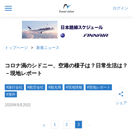
ログイン
トップページ
新着ニュース
コロナ渦のシドニー、空港の様子は？日常生活は？
－現地レポート
#旅行会社
#航空会社
#観光局
#現地情報
#現地レポート
#海外
シェア
2020年8月20日
1
2
3
＜
＞