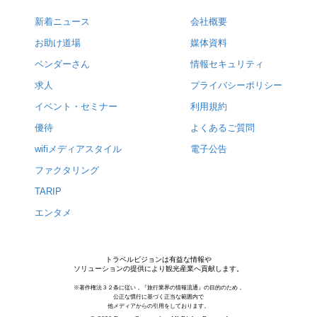
新着ニュース
会社概要
お助け道場
媒体資料
ベンダーさん
情報セキュリティ
求人
プライバシーポリシー
イベント・セミナー
利用規約
優待
よくあるご質問
wifiメディアスタイル
電子公告
ファクタリング
TARIP
エンタメ
トラベルビジョンは有益な情報や
ソリューションの提供により観光産業へ貢献します。
※著作権法３２条に従い，『旅行業界の情報流通』の目的のため，
公正な慣行に基づく正当な範囲内で
他メディアからの引用をしております。