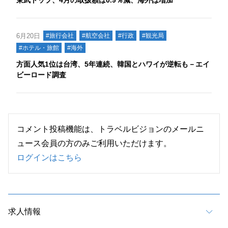
東武トップ、4月の取扱額は0.9％減、海外は増加
6月20日
#旅行会社
#航空会社
#行政
#観光局
#ホテル・旅館
#海外
方面人気1位は台湾、5年連続、韓国とハワイが逆転も－エイ
ビーロード調査
コメント投稿機能は、トラベルビジョンのメールニ
ュース会員の方のみご利用いただけます。
ログインはこちら
求人情報