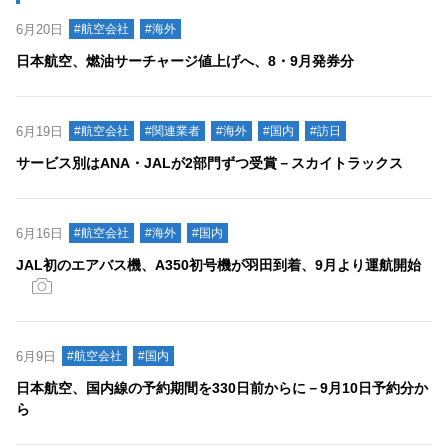
6月20日
#航空会社
#海外
日本航空、燃油サーチャージ値上げへ、8・9月発券分
6月19日
#航空会社
#関連業者
#海外
#国内
#訪日
サービス別はANA・JALが2部門ずつ受賞－スカイトラックス
6月16日
#航空会社
#海外
#国内
JAL初のエアバス機、A350初号機が羽田到着、9月より運航開始
6月9日
#航空会社
#国内
日本航空、国内線の予約期間を330日前からに－9月10日予約分か
ら