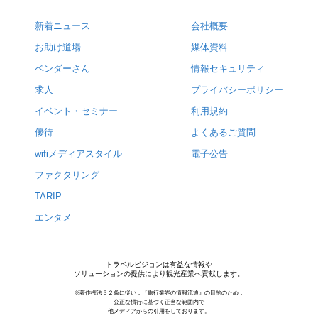
新着ニュース
会社概要
お助け道場
媒体資料
ベンダーさん
情報セキュリティ
求人
プライバシーポリシー
イベント・セミナー
利用規約
優待
よくあるご質問
wifiメディアスタイル
電子公告
ファクタリング
TARIP
エンタメ
トラベルビジョンは有益な情報や
ソリューションの提供により観光産業へ貢献します。
※著作権法３２条に従い，『旅行業界の情報流通』の目的のため，
公正な慣行に基づく正当な範囲内で
他メディアからの引用をしております。