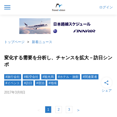
ログイン
トップページ
新着ニュース
変化する需要を分析し、チャンスを拡大－訪日シン
ポ
#旅行会社
#航空会社
#観光局
#ホテル・旅館
#関連業者
#イベント
#訪日
#宿泊
#地域
シェア
2017年3月8日
1
2
3
＜
＞