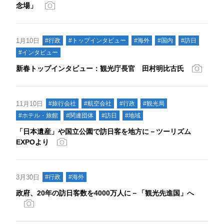
念場」
1月10日
#行政
#トップインタビュー
#海外
#国内
#訪日
#インタビュー
新春トップインタビュー：観光庁長官 田村明比古氏
11月10日
#旅行会社
#航空会社
#行政
#観光局
#ホテル・旅館
#関連団体
#訪日
#地域
「日本遺産」や国立公園で訪日客を地方に－ツーリズム
EXPOより
3月30日
#行政
#海外
政府、20年の訪日客数を4000万人に－「観光先進国」へ