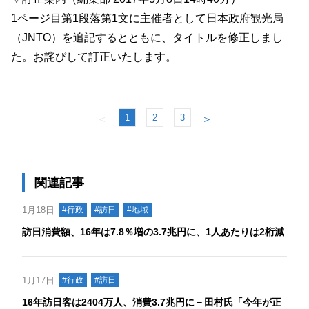
1ページ目第1段落第1文に主催者として日本政府観光局
（JNTO）を追記するとともに、タイトルを修正しまし
た。お詫びして訂正いたします。
1
2
3
＜
＞
関連記事
1月18日
#行政
#訪日
#地域
訪日消費額、16年は7.8％増の3.7兆円に、1人あたりは2桁減
1月17日
#行政
#訪日
16年訪日客は2404万人、消費3.7兆円に－田村氏「今年が正