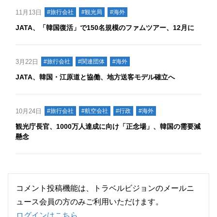
11月13日
#旅行会社
#観光局
#海外
JATA、「韓国復活」で150名規模のファムツアー、12月に
3月22日
#旅行会社
#関連団体
#海外
JATA、韓国・江原道と協働、地方送客モデル確立へ
10月24日
#旅行会社
#航空会社
#行政
#海外
観光庁長官、1000万人達成に向け「正念場」、韓国の需要減
懸念
コメント投稿機能は、トラベルビジョンのメールニ
ュース会員の方のみご利用いただけます。
ログインはこちら