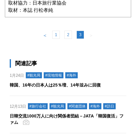
取材協力：日本旅行業協会
取材：本誌 行松孝純
1
2
3
＜
＞
関連記事
1月24日
#観光局
#現地情報
#海外
韓国、16年の日本人は25％増、14年並みに回復
12月13日
#旅行会社
#観光局
#関連団体
#海外
#訪日
日韓交流1000万人に向け関係者団結－JATA「韓国復活」フ
ァム