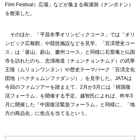
Film Festival）広場」などが集まる南浦洞（ナンポドン）
を散策した。
そのほか、「平昌冬季オリンピックコース」では「オリ
ンピック広報館」や競技施設などを見学。「百済歴史コー
ス」は「釜山、蔚山、慶州コース」と同様に石窟庵と仏国
寺を訪れたのち、忠清南道（チュンチョンナムド）の武寧
王陵（ムリョンワンヌン）や歴史テーマパーク「百済文化
団地（ペクチェムンファダンジ）」を見学した。JATAは
今回のファムツアーを踏まえて、2月か3月には「韓国復
活フォーラム」を開催する予定。越智氏によれば、昨年3
月に開催した「中国復活緊急フォーラム」と同様に、「地
方の商品化」に焦点を当てるという。