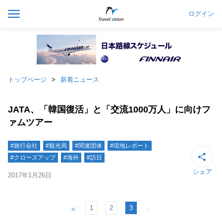
ログイン
トップページ
新着ニュース
JATA、「韓国復活」と「交流1000万人」に向けフ
ァムツアー
#旅行会社
#観光局
#関連団体
#現地レポート
#クローズアップ
#海外
#訪日
シェア
2017年1月26日
1
2
3
＜
＞