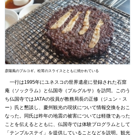
彦陽風のプルコギ。松茸のスライスとともに焼かれている
一行は1995年にユネスコの世界遺産に登録された石窟
庵（ソックラム）と仏国寺（プルグルサ）を訪問。このう
ち仏国寺ではJATAの役員が教務局長の正修（ジュン・ス
ー）氏と懇談し、慶州観光の現状について情報交換をおこ
なった。同氏は昨年の地震の被害については軽微であった
ことを伝えるとともに、仏国寺では体験プログラムとして
「テンプルステイ」を提供していることなどを説明。観光