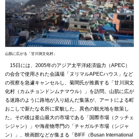
山肌に広がる「甘川洞文化村」
15日には、2005年のアジア太平洋経済協力（APEC）
の会合で使用された会議場「ヌリマルAPECハウス」など
の視察を急遽キャンセルし、菊間氏が推薦する「甘川洞文
化村（カムチョンドンムナマウル）」を訪問。山肌に広が
る迷路のように路地が入り組んだ集落が、アートによる町
おこしで新たな名所に変貌した、異色の観光地を散策し
た。その後は釜山最大の市場である「国際市場（クッチェ
シジャン）」や海産物専門の「チャガルチ市場（シジャ
ン）」、映画館などが集まる「BIFF（Busan International