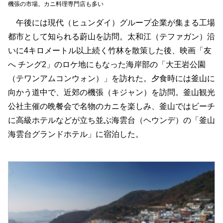
機張の市場。カニ料理専門店も多い
午後には現代（ヒュンダイ）グループ企業が集まる工場
都市として知られる蔚山を訪問。太和江（テファガン）沿
いに4キロメートル以上続く竹林を散策した後、映画「友
へ チング2」のロケ地にもなった海岸部の「大王岩公園
（テワンアムコンウォン）」を訪れた。夕食時には釜山に
向かう道中で、近郊の機張（キジャン）を訪問。釜山観光
公社主催の晩餐会で名物のカニを楽しみ、釜山ではビーチ
に高級ホテルなどが立ち並ぶ海雲台（ヘウンデ）の「釜山
海雲台グランドホテル」に宿泊した。